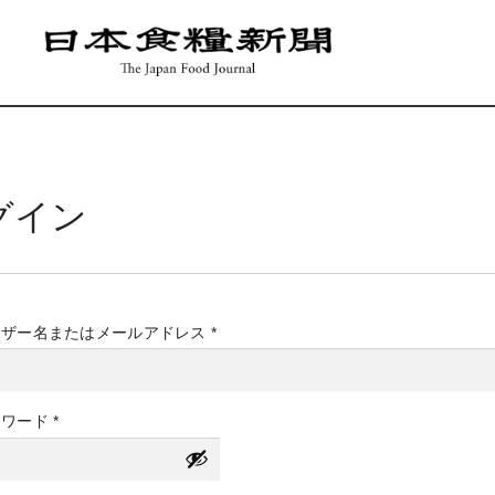
グイン
必
ーザー名またはメールアドレス
*
須
必
スワード
*
須