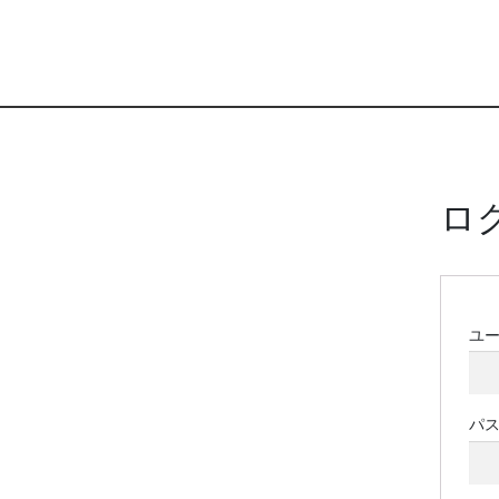
ロ
ユ
パ