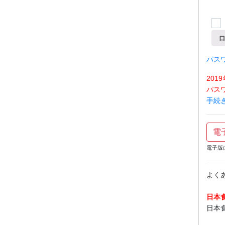
パス
20
パス
手続
電
電子版
よく
日本
日本