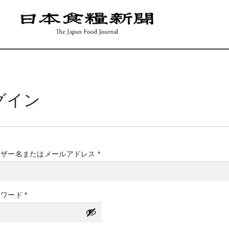
グイン
必
ーザー名またはメールアドレス
*
須
必
スワード
*
須