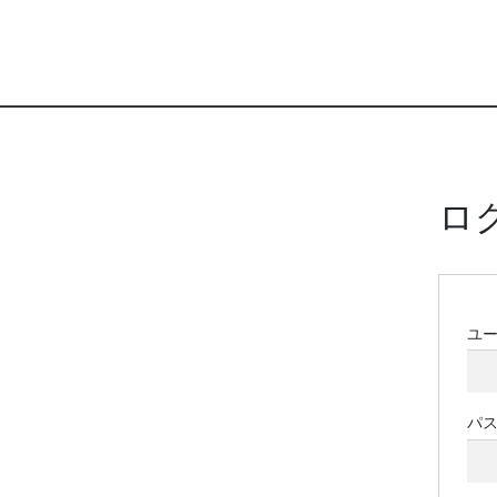
ロ
ユ
パ