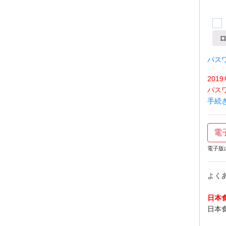
パス
20
パス
手続
電
電子版
よく
日本
日本