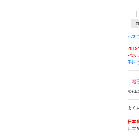
パス
20
パス
手続
電
電子版
よく
日本
日本