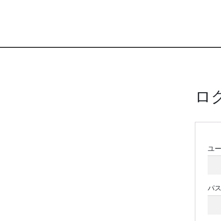
ロ
ユ
パ