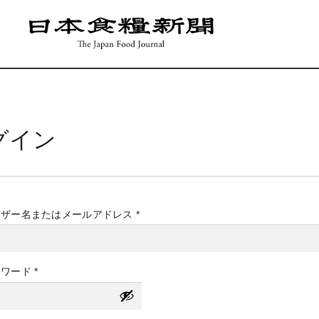
グイン
必
ーザー名またはメールアドレス
*
須
必
スワード
*
須