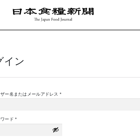
グイン
必
ーザー名またはメールアドレス
*
須
必
スワード
*
須