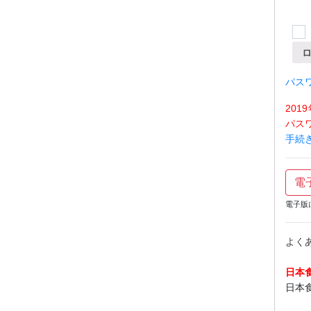
パス
20
パス
手続
電
電子版
よく
日本
日本