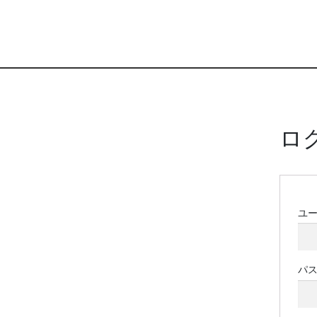
ロ
ユ
パ