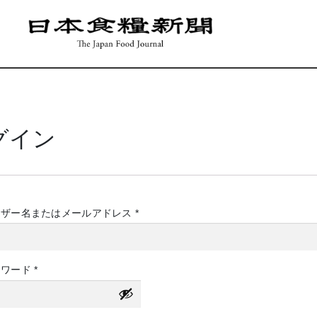
グイン
必
ーザー名またはメールアドレス
*
須
必
スワード
*
須