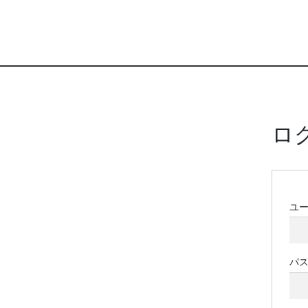
ロ
ユ
パ