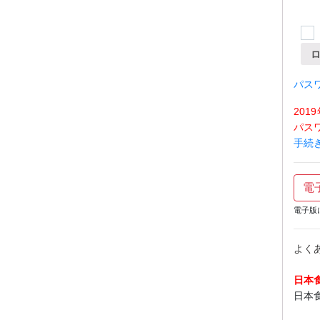
パス
20
パス
手続
電
電子版
よく
日本
日本