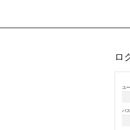
ロ
ユ
パ