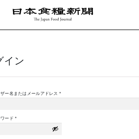
グイン
必
ーザー名またはメールアドレス
*
須
必
スワード
*
須