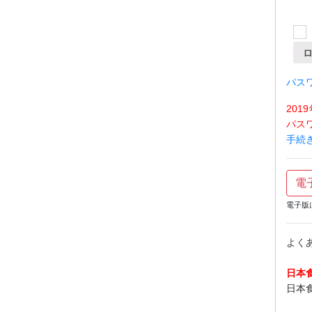
パス
20
パス
手続
電
電子版
よく
日本
日本