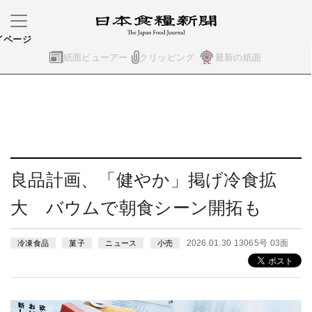
イページ
紙面ビューアー
クリッピング
最新の紙面
良品計画、「健やか」掲げ冷食拡
大 バウムで朝食シーン開拓も
2026.01.30 13065号 03面
冷凍食品
菓子
ニュース
小売