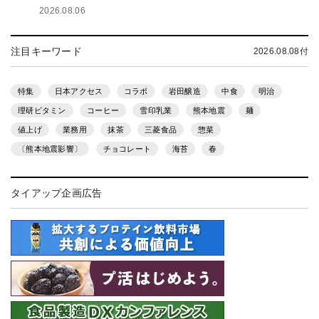
2026.08.06
注目キーワード
2026.08.08付
特集
日本アクセス
コラボ
岩田醸造
中食
明治
理研ビタミン
コーヒー
雪印乳業
熊本地震
麺
値上げ
業務用
抹茶
三菱食品
惣菜
〔熊本地震影響〕
チョコレート
海苔
春
タイアップ企画広告