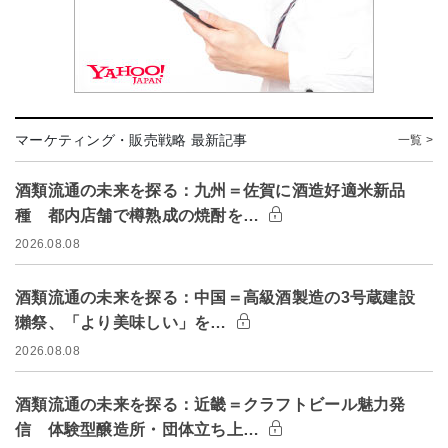
マーケティング・販売戦略 最新記事
一覧 >
酒類流通の未来を探る：九州＝佐賀に酒造好適米新品
種 都内店舗で樽熟成の焼酎を…
2026.08.08
酒類流通の未来を探る：中国＝高級酒製造の3号蔵建設
獺祭、「より美味しい」を…
2026.08.08
酒類流通の未来を探る：近畿＝クラフトビール魅力発
信 体験型醸造所・団体立ち上…