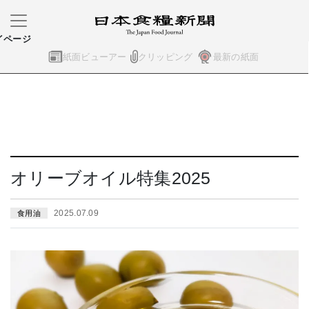
イページ
紙面ビューアー
クリッピング
最新の紙面
オリーブオイル特集2025
2025.07.09
食用油