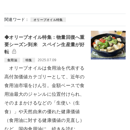
関連ワード：
オリーブオイル特集
◆オリーブオイル特集：物量回復へ重
要シーズン到来 スペイン生産量が好
転
2025.07.09
食用油
特集
オリーブオイルは食用油を代表する
高付加価値カテゴリーとして、近年の
食用油市場をけん引。金額ベースで食
用油最大のジャンルに位置付けられ、
そのままかけるなどの「生使い（生
食）」や天然由来の優れた健康価値
（食用油に対する健康価値の見直し）
など、国内食用油に…続きを読む