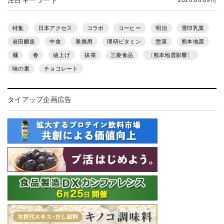
特集
日本アクセス
コラボ
コーヒー
明治
雪印乳業
岩田醸造
中食
業務用
理研ビタミン
惣菜
熊本地震
麺
春
値上げ
抹茶
三菱食品
〔熊本地震影響〕
味の素
チョコレート
タイアップ企画広告