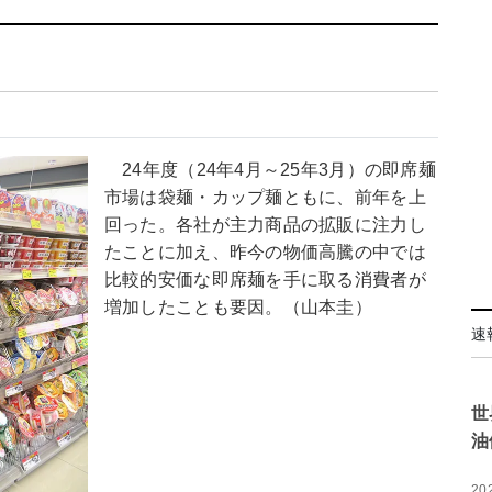
24年度（24年4月～25年3月）の即席麺
市場は袋麺・カップ麺ともに、前年を上
回った。各社が主力商品の拡販に注力し
たことに加え、昨今の物価高騰の中では
比較的安価な即席麺を手に取る消費者が
増加したことも要因。（山本圭）
速
世
油
20