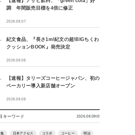
【速報】アサヒ飲料、「green cola」好
調 年間販売目標を4倍に修正
2026.08.07
.
紀文食品、『長さ1m!紀文の超!BIGちくわ
クッションBOOK』発売決定
2026.08.06
.
【速報】タリーズコーヒージャパン、初の
ベーカリー導入新店舗オープン
2026.08.06
目キーワード
2026.08.09付
特集
日本アクセス
コラボ
コーヒー
明治