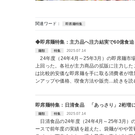
関連ワード：
即席麺特集
◆即席麺特集：主力品へ注力結実で60億食
2025.07.14
麺類
特集
24年度（24年4月～25年3月）の即席麺
上回った。各社が主力商品の拡販に注力した
は比較的安価な即席麺を手に取る消費者が増
ンアップや価格、喫食方法や販売…続きを読
即席麺特集：日清食品 「あっさり」2桁増
2025.07.14
麺類
特集
日清食品の24年度（24年4月～25年3月
ースで前年度の実績を超えた。袋麺がやや苦