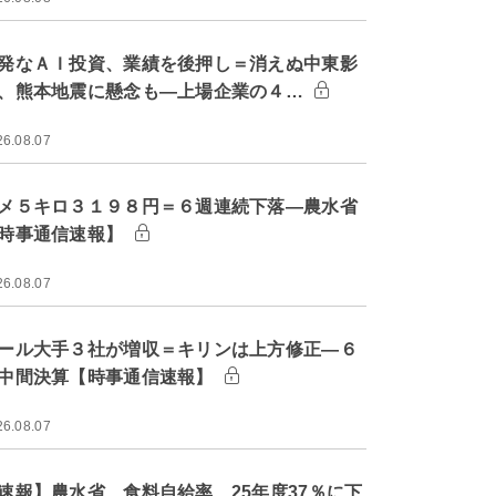
発なＡＩ投資、業績を後押し＝消えぬ中東影
、熊本地震に懸念も―上場企業の４…
26.08.07
メ５キロ３１９８円＝６週連続下落―農水省
時事通信速報】
26.08.07
ール大手３社が増収＝キリンは上方修正―６
中間決算【時事通信速報】
26.08.07
速報】農水省、食料自給率 25年度37％に下