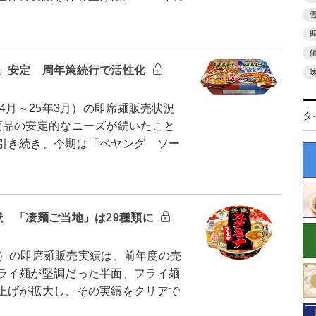
」安定 周年策続行で活性化
4月～25年3月）の即席麺販売状況
タ
商品の安定的なニーズが続いたこと
引き続き、今期は「ペヤング ソー
献 「凄麺ご当地」は29種類に
3月）の即席麺販売実績は、前年度の売
ライ麺が堅調だった半面、フライ麺
上げが拡大し、その実績をクリアで