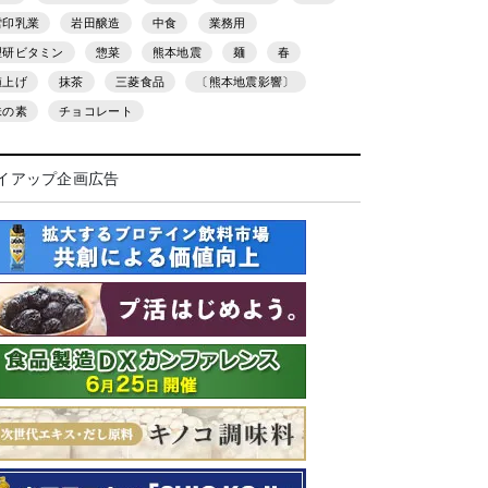
雪印乳業
岩田醸造
中食
業務用
理研ビタミン
惣菜
熊本地震
麺
春
値上げ
抹茶
三菱食品
〔熊本地震影響〕
味の素
チョコレート
イアップ企画広告