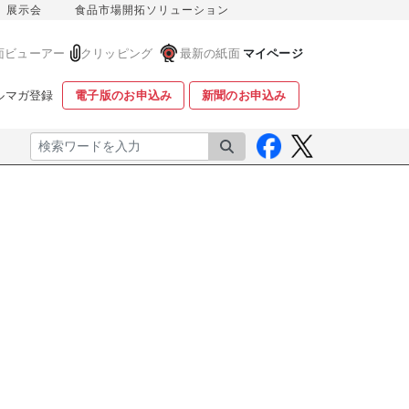
展示会
食品市場開拓ソリューション
面ビューアー
クリッピング
最新の紙面
マイページ
ルマガ登録
電子版のお申込み
新聞のお申込み
検索