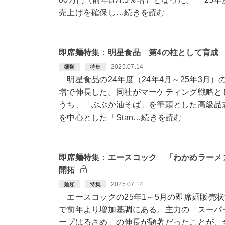
売上げを確保し…続きを読む
即席麺特集：明星食品 第4の柱として育成
2025.07.14
麺類
特集
明星食品の24年度（24年4月～25年3月
増で伸長した。同社がマーケティング戦略と
うち、「ぶぶか油そば」を筆頭とした高級品志
を中心とした「Stan…続きを読む
即席麺特集：エースコック 「わかめラーメ
開拓
2025.07.14
麺類
特集
エースコックの25年1～5月の即席麺販売
で前年より増加基調にある。主力の「スーパ
ープはるさめ」の伸長が顕著だったことが、