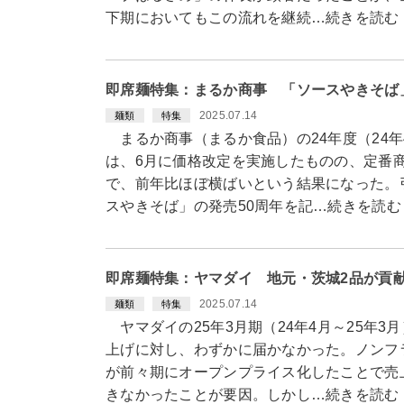
下期においてもこの流れを継続…続きを読む
即席麺特集：まるか商事 「ソースやきそば
2025.07.14
麺類
特集
まるか商事（まるか食品）の24年度（24年
は、6月に価格改定を実施したものの、定番
で、前年比ほぼ横ばいという結果になった。
スやきそば」の発売50周年を記…続きを読む
即席麺特集：ヤマダイ 地元・茨城2品が貢
2025.07.14
麺類
特集
ヤマダイの25年3月期（24年4月～25年
上げに対し、わずかに届かなかった。ノンフ
が前々期にオープンプライス化したことで売
きなかったことが要因。しかし…続きを読む