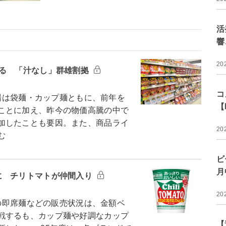
活
響
20
迫る 「汁なし」群雄割拠
コ
市場は袋麺・カップ麺ともに、前年を
【
ことに加え、昨今の物価高騰の中で
加したことも要因。また、商品ライ
20
む
ビ
月
に チリトマトが仲間入り
20
）の即席麺などの販売状況は、金額ベ
戦するも、カップ麺や好調なカップ
【