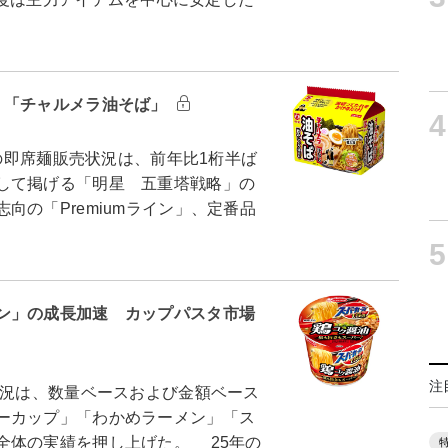
 「チャルメラ油そば」
4
）の即席麺販売状況は、前年比1桁半ば
して掲げる「明星 五重塔戦略」の
向の「Premiumライン」、定番品
5
ン」の成長加速 カップパスタ市場
注
状況は、数量ベースおよび金額ベース
ーカップ」「わかめラーメン」「ス
全体の実績を押し上げた。 25年の