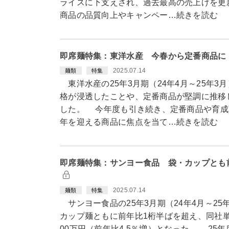
ライスに下支えされ、過去最高の売上げを更
商品の品質向上やキャンペー…続きを読む
即席麺特集：東洋水産 今春から定番商品に
2025.07.14
麺類
特集
東洋水産の25年3月期（24年4月～25年
格が浸透したことや、定番商品が堅調に推移
した。 今年度も引き続き、定番商品や育成
年を迎える商品に焦点を当て…続きを読む
即席麺特集：サンヨー食品 袋・カップとも
2025.07.14
麺類
特集
サンヨー食品の25年3月期（24年4月～2
カップ麺ともに前年比1桁半ばを超え、同社単
00万円（前年比4.5％増）となった。 25