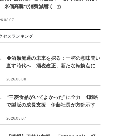
 米価高騰で消費減響く
26.08.07
クセスランキング
.
◆酒類流通の未来を探る：一杯の意味問い
直す時代へ 酒税改正、新たな転換点に
2026.08.08
.
“三菱食品がいてよかった”に全力 4戦略
で製販の成長支援 伊藤社長が方針示す
2026.08.07
.