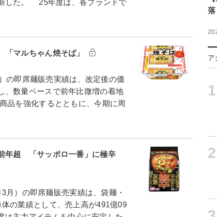
新した。 25年度は、各ブランドで
落
20
 「マルちゃん焼そば」
ア
3月）の即席麺販売実績は、改定後の価
1
し、数量ベースで前年比微増の着地
商品を強化するとともに、今期に周
2
前年超 「サッポロ一番」に極辛
5年3月）の即席麺販売実績は、袋麺・
体の業績として、売上高が491億09
3
年度は主力アイテムを中心に安定した