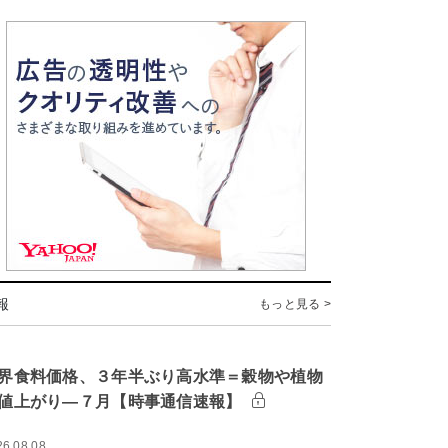
報
もっと見る >
界食料価格、３年半ぶり高水準＝穀物や植物
値上がり―７月【時事通信速報】
26.08.08