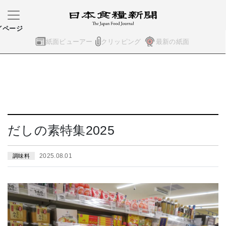
イページ
紙面ビューアー
クリッピング
最新の紙面
だしの素特集2025
2025.08.01
調味料