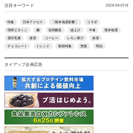
注目キーワード
2026.08.07付
特集
日本アクセス
〔熊本地震影響〕
コラボ
理研ビタミン
麺
岩田醸造
値上げ
中食
熊本地震
雪印乳業
海苔
コーヒー
レモン果汁
抹茶
チョコレート
トレンド
製粉特集
惣菜
明治
タイアップ企画広告