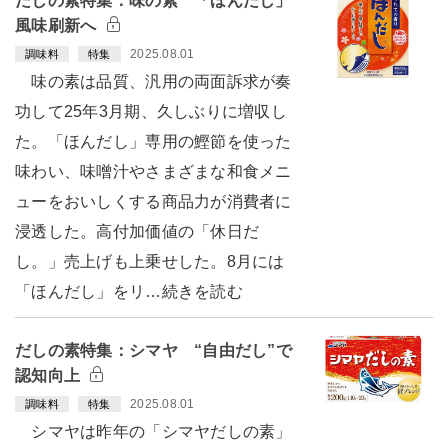
だしの素特集：味の素 「ほんだし」
風味刷新へ
2025.08.01
調味料
特集
味の素は品質、汎用の両面訴求が奏
功して25年3月期、久しぶりに増収し
た。「ほんだし」専用の鰹節を使った
味わい、味噌汁やさまざまな和食メニ
ューをおいしくする商品力が消費者に
浸透した。高付加価値の「休日だ
し。」売上げも上乗せした。8月には
「ほんだし」をリ…続きを読む
だしの素特集：シマヤ “自由だし”で
認知向上
2025.08.01
調味料
特集
シマヤは昨年の「シマヤだしの素」