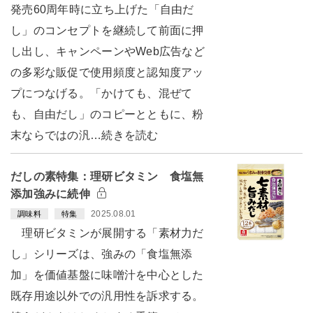
発売60周年時に立ち上げた「自由だ
し」のコンセプトを継続して前面に押
し出し、キャンペーンやWeb広告など
の多彩な販促で使用頻度と認知度アッ
プにつなげる。「かけても、混ぜて
も、自由だし」のコピーとともに、粉
末ならではの汎…続きを読む
だしの素特集：理研ビタミン 食塩無
添加強みに続伸
2025.08.01
調味料
特集
理研ビタミンが展開する「素材力だ
し」シリーズは、強みの「食塩無添
加」を価値基盤に味噌汁を中心とした
既存用途以外での汎用性を訴求する。