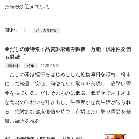
た転機を迎えている。
関連ワード：
だしの素特集
◆だしの素特集：品質訴求進み転機 万能・汎用性発信
も継続
2025.08.01
調味料
特集
だしの素は鰹節をはじめとした乾物原料を顆粒、粉末
にして軽量、安価、簡便なだし取りを実現し、底堅い需
要を得ている。だしそのものは低塩、低脂肪でさまざま
な食材の味わいを引き出し、栄養豊かな食生活が送られ
る、絶対的な健康価値を持つ。市場はだし取り需要を基
盤…続きを読む