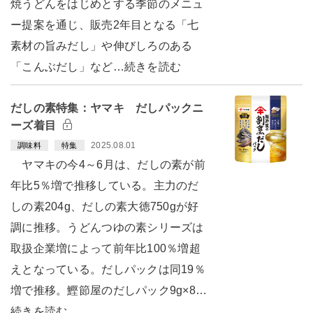
焼うどんをはじめとする季節のメニュ
ー提案を通じ、販売2年目となる「七
素材の旨みだし」や伸びしろのある
「こんぶだし」など…続きを読む
だしの素特集：ヤマキ だしパックニ
ーズ着目
2025.08.01
調味料
特集
ヤマキの今4～6月は、だしの素が前
年比5％増で推移している。主力のだ
しの素204g、だしの素大徳750gが好
調に推移。うどんつゆの素シリーズは
取扱企業増によって前年比100％増超
えとなっている。だしパックは同19％
増で推移。鰹節屋のだしパック9g×8…
続きを読む