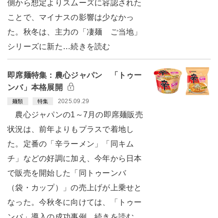
側から想定よりスムーズに容認された
ことで、マイナスの影響は少なかっ
た。秋冬は、主力の「凄麺 ご当地」
シリーズに新た…続きを読む
即席麺特集：農心ジャパン 「トゥー
ンバ」本格展開
2025.09.29
麺類
特集
農心ジャパンの1～7月の即席麺販売
状況は、前年よりもプラスで着地し
た。定番の「辛ラーメン」「同キム
チ」などの好調に加え、今年から日本
で販売を開始した「同トゥーンバ
（袋・カップ）」の売上げが上乗せと
なった。今秋冬に向けては、「トゥー
ンバ」導入の成功事例…続きを読む