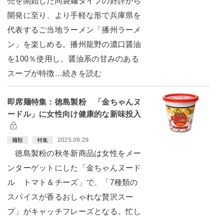
売を開始した同袋麺タイプの好評から
開発に至り、より手軽な形で兵庫県を
代表するご当地ラーメン「播州ラーメ
ン」を楽しめる。播州龍野の濃口醤油
を100％使用し、醤油系の甘みのある
スープが特徴…続きを読む
即席麺特集：徳島製粉 「金ちゃんヌ
ードル」に女性向け健康的な新味投入
2025.09.29
麺類
特集
徳島製粉の秋冬新商品は女性をメー
ンターゲットにした「金ちゃんヌード
ル トマト＆チーズ」で、「7種類の
スパイスが香るおしゃれな贅沢スー
プ」がキャッチフレーズとなる。忙し