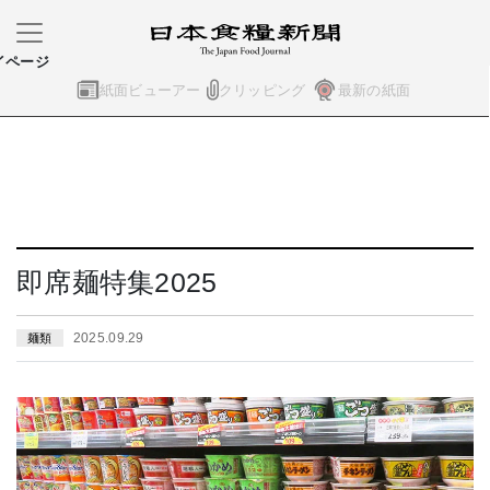
イページ
紙面ビューアー
クリッピング
最新の紙面
即席麺特集2025
2025.09.29
麺類