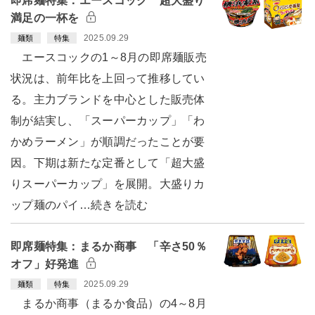
即席麺特集：エースコック 超大盛り
満足の一杯を
2025.09.29
麺類
特集
エースコックの1～8月の即席麺販売
状況は、前年比を上回って推移してい
る。主力ブランドを中心とした販売体
制が結実し、「スーパーカップ」「わ
かめラーメン」が順調だったことが要
因。下期は新たな定番として「超大盛
りスーパーカップ」を展開。大盛りカ
ップ麺のパイ…続きを読む
即席麺特集：まるか商事 「辛さ50％
オフ」好発進
2025.09.29
麺類
特集
まるか商事（まるか食品）の4～8月