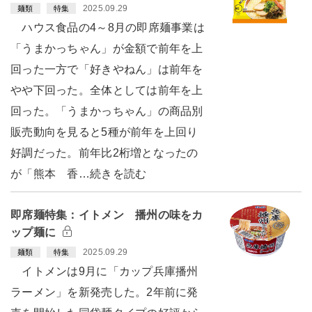
2025.09.29
麺類
特集
ハウス食品の4～8月の即席麺事業は
「うまかっちゃん」が金額で前年を上
回った一方で「好きやねん」は前年を
やや下回った。全体としては前年を上
回った。「うまかっちゃん」の商品別
販売動向を見ると5種が前年を上回り
好調だった。前年比2桁増となったの
が「熊本 香…続きを読む
即席麺特集：イトメン 播州の味をカ
ップ麺に
2025.09.29
麺類
特集
イトメンは9月に「カップ兵庫播州
ラーメン」を新発売した。2年前に発