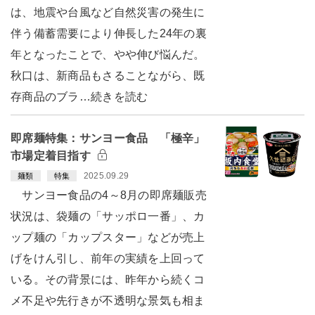
は、地震や台風など自然災害の発生に
伴う備蓄需要により伸長した24年の裏
年となったことで、やや伸び悩んだ。
秋口は、新商品もさることながら、既
存商品のブラ…続きを読む
即席麺特集：サンヨー食品 「極辛」
市場定着目指す
2025.09.29
麺類
特集
サンヨー食品の4～8月の即席麺販売
状況は、袋麺の「サッポロ一番」、カ
ップ麺の「カップスター」などが売上
げをけん引し、前年の実績を上回って
いる。その背景には、昨年から続くコ
メ不足や先行きが不透明な景気も相ま