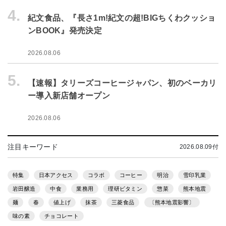
4.
紀文食品、『長さ1m!紀文の超!BIGちくわクッショ
ンBOOK』発売決定
2026.08.06
5.
【速報】タリーズコーヒージャパン、初のベーカリ
ー導入新店舗オープン
2026.08.06
注目キーワード
2026.08.09付
特集
日本アクセス
コラボ
コーヒー
明治
雪印乳業
岩田醸造
中食
業務用
理研ビタミン
惣菜
熊本地震
麺
春
値上げ
抹茶
三菱食品
〔熊本地震影響〕
味の素
チョコレート