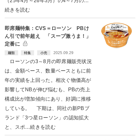
（25年4月～26年3月）の4～7月の…
続きを読む
即席麺特集：CVS＝ローソン PBけ
ん引で前年超え 「スープ激うま！」
定番に
2025.09.29
麺類
特集
小売
ローソンの3～8月の即席麺販売状況
は、金額ベース、数量ベースともに前
年の実績を上回った。相次ぐ物価高が
影響してNBが伸び悩むも、PBの売上
構成比が増加傾向にあり、好調に推移
している。 下期は、同社の新PBブ
ランド「3つ星ローソン」の認知拡大
と、スポ…続きを読む