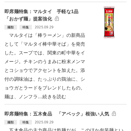
即席麺特集：マルタイ 手軽な1品
「おかず麺」提案強化
2025.09.29
麺類
特集
マルタイは「棒ラーメン」の新商品
として「マルタイ棒中華そば」を発売
した。スープでは、関東の町中華をイ
メージ。チキンのうまみに粉末メンマ
とコショウでアクセントを加えた。添
付の調味油は、たっぷりの鶏油に、シ
ョウガとラードをブレンドしたもの。
麺は、ノンフラ…続きを読む
即席麺特集：五木食品 「アベック」根強い人気
2025.09.29
麺類
特集
五木食品の主力商品は乾麺だが、このほか包装麺とい