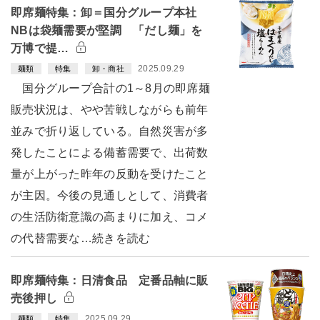
即席麺特集：卸＝国分グループ本社
NBは袋麺需要が堅調 「だし麺」を
万博で提…
2025.09.29
麺類
特集
卸・商社
国分グループ合計の1～8月の即席麺
販売状況は、やや苦戦しながらも前年
並みで折り返している。自然災害が多
発したことによる備蓄需要で、出荷数
量が上がった昨年の反動を受けたこと
が主因。今後の見通しとして、消費者
の生活防衛意識の高まりに加え、コメ
の代替需要な…続きを読む
即席麺特集：日清食品 定番品軸に販
売後押し
2025.09.29
麺類
特集