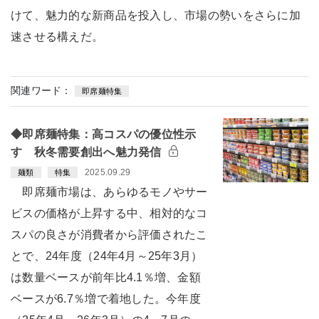
けて、魅力的な新商品を投入し、市場の勢いをさらに加
速させる構えだ。
関連ワード：
即席麺特集
◆即席麺特集：高コスパの優位性示
す 秋冬需要創出へ魅力発信
2025.09.29
麺類
特集
即席麺市場は、あらゆるモノやサー
ビスの価格が上昇する中、相対的なコ
スパの良さが消費者から評価されたこ
とで、24年度（24年4月～25年3月）
は数量ベースが前年比4.1％増、金額
ベースが6.7％増で着地した。今年度