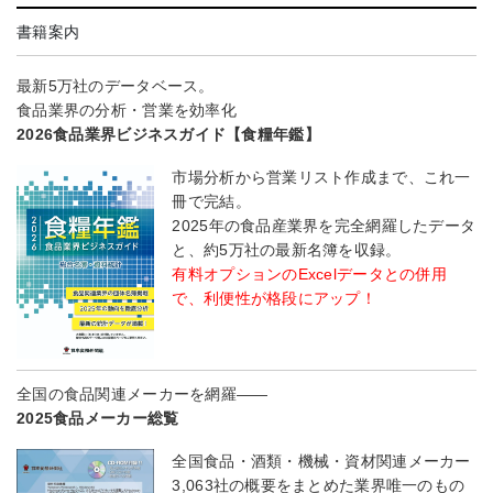
書籍案内
最新5万社のデータベース。
食品業界の分析・営業を効率化
2026食品業界ビジネスガイド【食糧年鑑】
市場分析から営業リスト作成まで、これ一
冊で完結。
2025年の食品産業界を完全網羅したデータ
と、約5万社の最新名簿を収録。
有料オプションのExcelデータとの併用
で、利便性が格段にアップ！
全国の食品関連メーカーを網羅――
2025食品メーカー総覧
全国食品・酒類・機械・資材関連メーカー
3,063社の概要をまとめた業界唯一のもの