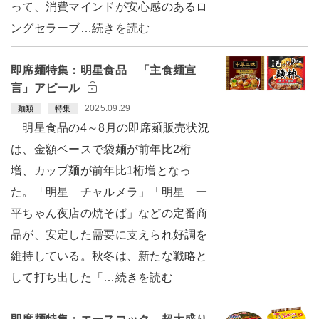
って、消費マインドが安心感のあるロ
ングセラーブ…続きを読む
即席麺特集：明星食品 「主食麺宣
言」アピール
2025.09.29
麺類
特集
明星食品の4～8月の即席麺販売状況
は、金額ベースで袋麺が前年比2桁
増、カップ麺が前年比1桁増となっ
た。「明星 チャルメラ」「明星 一
平ちゃん夜店の焼そば」などの定番商
品が、安定した需要に支えられ好調を
維持している。秋冬は、新たな戦略と
して打ち出した「…続きを読む