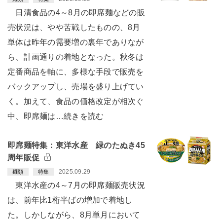
日清食品の4～8月の即席麺などの販
売状況は、やや苦戦したものの、8月
単体は昨年の需要増の裏年でありなが
ら、計画通りの着地となった。秋冬は
定番商品を軸に、多様な手段で販売を
バックアップし、売場を盛り上げてい
く。加えて、食品の価格改定が相次ぐ
中、即席麺は…続きを読む
即席麺特集：東洋水産 緑のたぬき45
周年販促
2025.09.29
麺類
特集
東洋水産の4～7月の即席麺販売状況
は、前年比1桁半ばの増加で着地し
た。しかしながら、8月単月において