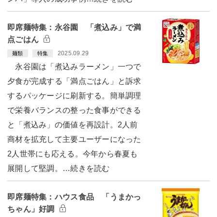
即席麺特集：永谷園 「煮込み」で満
点ごはん
2025.09.29
麺類
特集
永谷園は「煮込みラーメン」一つで
夕食が完成する「満点ごはん」と訴求
するパッケージに刷新する。簡単調理
で栄養バランスの整った食事ができる
と「煮込み」の価値を再設計。2人前
商材を拡充して主要ユーザーになった
2人世帯にも応える。今年から春夏も
展開して堅調。…続きを読む
即席麺特集：ハウス食品 「うまかっ
ちゃん」好調