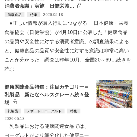
消費者意識」実施 日健栄協…
2026.05.18
健康食品
特集
●正しい情報が購入行動につながる 日本健康・栄養
食品協会（日健栄協）が4月10日に公表した「健康食品
の品質や安全性に対する消費者意識」の調査結果による
と、健康食品の品質や安全性に対する意識は非常に高い
ことが分かった。調査は昨年10月、全国20～69…続きを
読む
健康関連食品特集：注目カテゴリー＝
乳製品 新たなヘルスクレーム続々登
場
乳製品
デザート・ヨーグルト
特集
2026.05.18
乳製品における健康関連食品では、
ヨーグルトがより細分化した健康ニー