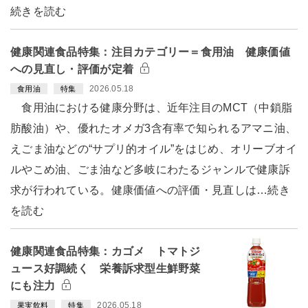
続きを読む
健康関連食品特集：注目カテゴリー＝食用油 健康価値
への見直し・評価が定着
2026.05.18
食用油
特集
食用油における健康分野は、近年注目のMCT（中鎖脂
肪酸油）や、優れたオメガ3含有率で知られるアマニ油、
えごま油などの“サプリ的オイル”をはじめ、オリーブオイ
ルやこめ油、ごま油など多岐にわたるジャンルで健康訴
求が行われている。健康価値への評価・見直しは…続き
を読む
健康関連食品特集：カゴメ トマトジ
ュース好調続く 栄養訴求型生鮮野菜
にも注力
2026.05.18
果実飲料
特集