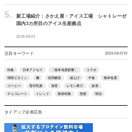
5.
新工場紹介：さかえ屋・アイス工場 シャトレーゼ
国内3カ所目のアイス生産拠点
2026.08.01
注目キーワード
2026.08.07付
特集
日本アクセス
〔熊本地震影響〕
コラボ
理研ビタミン
麺
岩田醸造
値上げ
中食
熊本地震
コーヒー
雪印乳業
海苔
レモン果汁
抹茶
チョコレート
トレンド
製粉特集
惣菜
明治
タイアップ企画広告