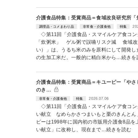
介護食品特集：受賞商品＝食域改良研究所「
20
調理品・コメまわり品
非常食・介護食他
特集
◇第11回「介護食品・スマイルケア食コン
「炊粥米」 ゲル粥で誤嚥リスク減 食域改
い）」は、うるち米のみを原料にして開発し
の生加工米だ。一般的に精白米から…続きを
介護食品特集：受賞商品＝キユーピー「やさ
のき…
2026.07.06
非常食・介護食他
特集
◇第11回「介護食品・スマイルケア食コン
い献立 なめらかさつまいもと栗のきんとん
ピーは1998年に国内初の市販用介護食8品
い献立」に改称し、現在まで…続きを読む