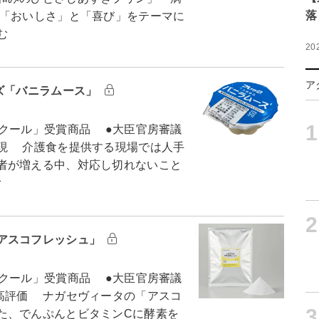
落
「おいしさ」と「喜び」をテーマに
む
20
ア
ズ「バニラムース」
1
クール」受賞商品 ●大臣官房審議
現 介護食を提供する現場では人手
者が増える中、対応し切れないこと
む
2
アスコフレッシュ」
クール」受賞商品 ●大臣官房審議
高評価 ナガセヴィータの「アスコ
3
た、でんぷんとビタミンCに酵素を