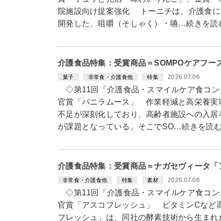
院施設向け提案強化 トーニチは、介護食に
開発した、咀嚼（そしゃく）・嚥…続きを読
介護食品特集：受賞商品＝SOMPOケアフー
2026.07.06
菓子
非常食・介護食他
特集
◇第11回「介護食品・スマイルケア食コン
官賞「バニラムース」 作業軽減と高栄養実
不足が深刻化しており、高齢者施設への入居
が課題となっている。そこでSO…続きを読
介護食品特集：受賞商品＝ナガセヴィータ「
2026.07.06
非常食・介護食他
特集
素材
◇第11回「介護食品・スマイルケア食コン
官賞「アスコフレッシュ」 ビタミンCなど
フレッシュ」は、同社の酵素技術から生まれ