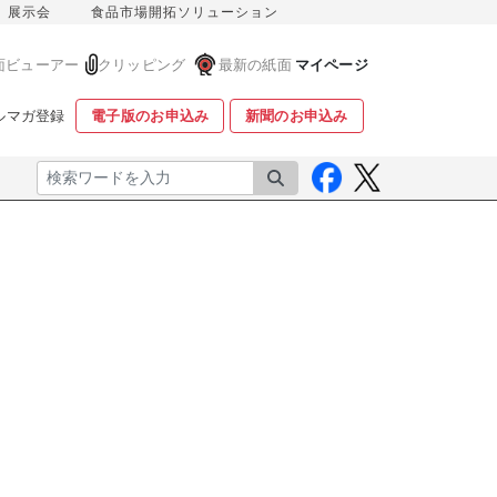
展示会
食品市場開拓ソリューション
面ビューアー
クリッピング
最新の紙面
マイページ
ルマガ登録
電子版のお申込み
新聞のお申込み
検索