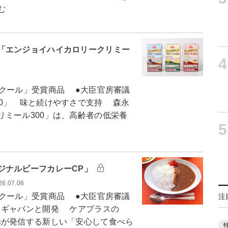
む
「エンジョイハイカロリークリミー
4
クール」受賞商品 ●大臣官房審議
00」 味と続けやすさで支持 森永
ミール300」は、高齢者の低栄養
5
ジナルビーフカレーCP」
26.07.06
クール」受賞商品 ●大臣官房審議
注
スギャバンと開発 ケアプラスの
場が発信する新しい「安心して食べら