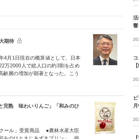
活
響
20
拡大期待
コ
年4月1日現在の概算値として、日本
【
22万2000人で総人口の約3割を占め
高齢層の増加が顕著となった。こう
20
ビ
月
と完熟 味わいりんご」「和みのひ
20
クール」受賞商品 ●農林水産大臣
【
和みのひとさじあずきプリン」 病