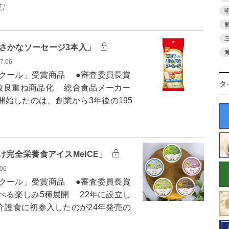
む
おさかなソーセージ3本入」
7.06
クール」受賞商品 ●審査委員長賞
タ
も改良重ね商品化 総合食品メーカー
始したのは、創業から3年後の195
け完全栄養食アイスMeICE」
.06
クール」受賞商品 ●審査委員長賞
食べる楽しみ5種展開 22年に設立し
、介護食に初参入したのが24年発売の