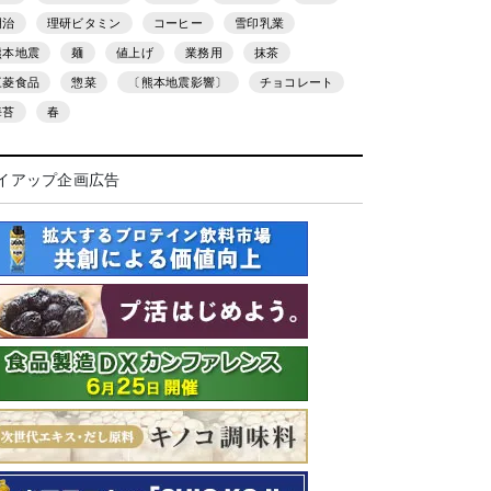
明治
理研ビタミン
コーヒー
雪印乳業
熊本地震
麺
値上げ
業務用
抹茶
三菱食品
惣菜
〔熊本地震影響〕
チョコレート
海苔
春
イアップ企画広告