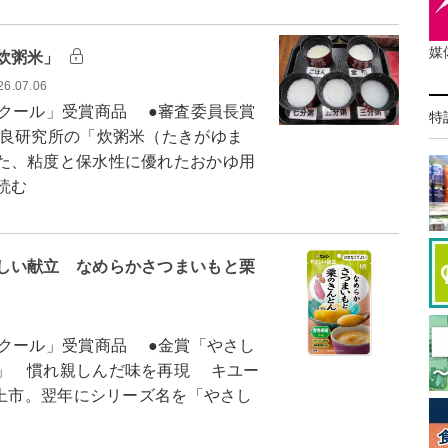
媒
炊粥米」
26.07.06
クール」受賞商品 ●審査委員長賞
特
良研究所の「炊粥米（たきがゆま
た、粘度と保水性に優れたおかゆ用
読む
しい献立 なめらかさつまいもと栗
クール」受賞商品 ●金賞「やさし
」 慣れ親しんだ味を再現 キユー
を上市。翌年にシリーズ名を「やさし