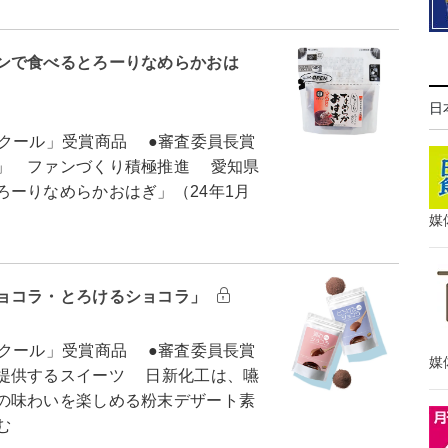
ンで食べるとろーりなめらかおは
日
クール」受賞商品 ●審査委員長賞
」 ファンづくり積極推進 愛知県
ーりなめらかおはぎ」（24年1月
媒
ョコラ・とろけるショコラ」
クール」受賞商品 ●審査委員長賞
媒
提供するスイーツ 日新化工は、嚥
の味わいを楽しめる粉末デザート素
む