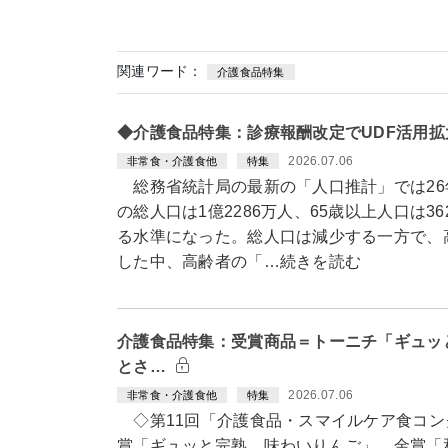
関連ワード：
介護食品特集
◆介護食品特集：診療報酬改定でUDF活用
2026.07.06
非常食・介護食他
特集
総務省統計局の最新の「人口推計」では26
の総人口は1億2286万人、65歳以上人口は36
る水準になった。総人口は減少する一方で、
した中、高齢者の「…続きを読む
介護食品特集：受賞商品＝トーニチ「ギュッ
とさ…
2026.07.06
非常食・介護食他
特集
◇第11回「介護食品・スマイルケア食コン
賞「ギュッと完熟 味わいりんご」、金賞「