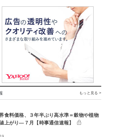
報
もっと見る >
界食料価格、３年半ぶり高水準＝穀物や植物
値上がり―７月【時事通信速報】
:19