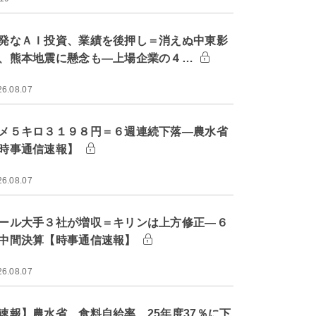
発なＡＩ投資、業績を後押し＝消えぬ中東影
、熊本地震に懸念も―上場企業の４…
26.08.07
メ５キロ３１９８円＝６週連続下落―農水省
時事通信速報】
26.08.07
ール大手３社が増収＝キリンは上方修正―６
中間決算【時事通信速報】
26.08.07
速報】農水省、食料自給率 25年度37％に下