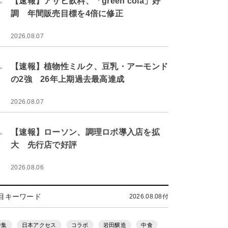
【速報】アサヒ飲料、「green cola」好
調 年間販売目標を4倍に修正
2026.08.07
.
【速報】植物性ミルク、豆乳・アーモンド
の2強 26年上期過去最高達成
2026.08.07
.
【速報】ローソン、調理ロボ導入店を拡
大 先行店で好評
2026.08.06
目キーワード
2026.08.08付
特集
日本アクセス
コラボ
岩田醸造
中食