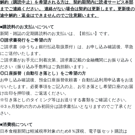
解約（購読中止）を希望される方は、契約期間内に読者サービス本部
までご連絡ください。 連絡がない場合は契約は更新します。更新後の
途中解約・返金はできませんのでご注意願います。
■購読料のお支払いについて
新聞・雑誌の定期購読料のお支払いは、【前払い】です。
◎請求書発行をご希望の方
ご請求書（ゆうちょ銀行払込取扱票付）は、お申し込み確認後、早急
にご送付いたします。
ご請求書がお手元に到着次第、請求書記載の金融機関にお振り込みく
ださい（振り込み手数料はご負担願います）。
◎口座振替（自動引き落とし）をご希望の方
お申し込み確認後、預金口座振替依頼書・自動払込利用申込書をお送
りいたします。必要事項をご記入の上、お引き落とし希望口座のお届
け出印を押印後、ご返送ください。
※引き落としのタイミング等はお送りする書類をご確認ください。
※3ヵ月契約の方のみ初回分は請求書払いとなりますのでご了承くだ
さい。
■消費税について
日本食糧新聞は軽減税率対象のため8％課税、電子版セット購読は