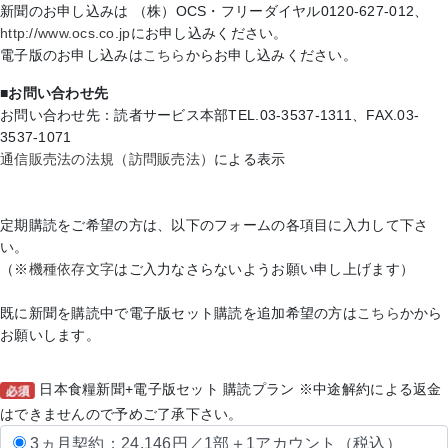
新聞のお申し込みは （株）OCS・フリーダイヤル0120-627-012、
http://www.ocs.co.jp
にお申し込みください。
電子版のお申し込みは
こちら
からお申し込みください。
■お問い合わせ先
お問い合わせ先：読者サービス本部TEL.03-3537-1311、FAX.03-
3537-1071
通信販売法の法規（訪問販売法）
による表示
定期購読をご希望の方は、以下のフォームの各項目に入力して下さ
い。
（※
機種依存文字
はご入力なさらないようお願い申し上げます）
既に新聞を購読中で電子版セット購読を追加希望の方は
こちら
かから
お願いします。
日本食糧新聞+電子版セット 購読プラン
※中途解約による返金
はできませんので予めご了承下さい。
3ヵ月契約：24,146円／1部＋1アカウント（税込）