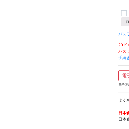
パス
20
パス
手続
電
電子版
よく
日本
日本