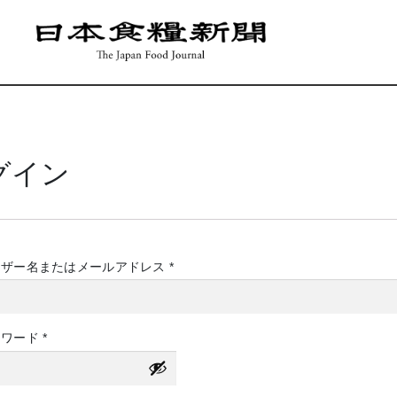
グイン
必
ーザー名またはメールアドレス
*
須
必
スワード
*
須