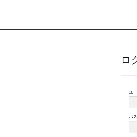
ロ
ユ
パ