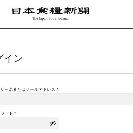
グイン
必
ーザー名またはメールアドレス
*
須
必
スワード
*
須