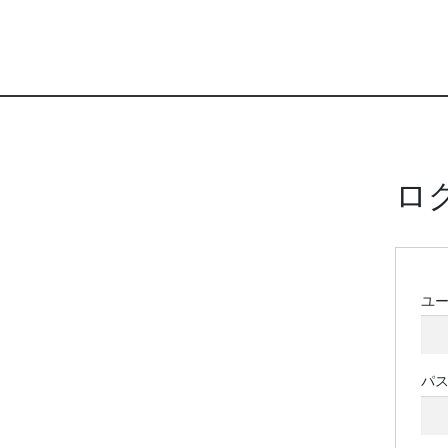
ロ
ユ
パ