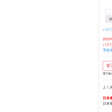
パス
20
パス
手続
電
電子版
よく
日本
日本