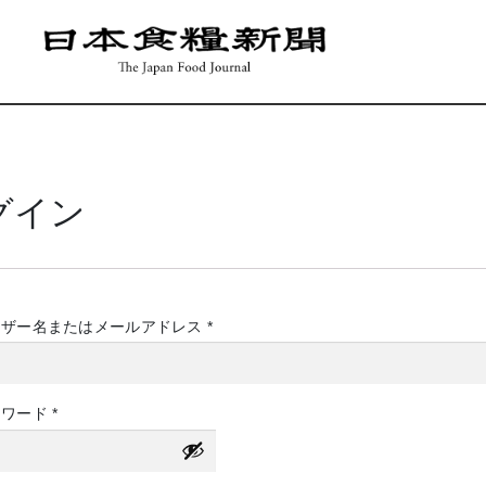
グイン
必
ーザー名またはメールアドレス
*
須
必
スワード
*
須