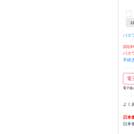
パス
20
パス
手続
電
電子版
よく
日本
日本