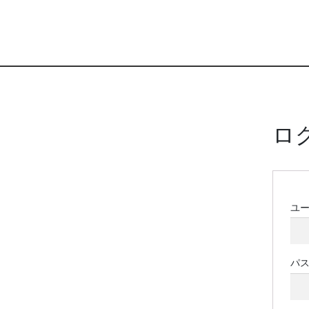
ロ
ユ
パ