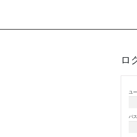
ロ
ユ
パ