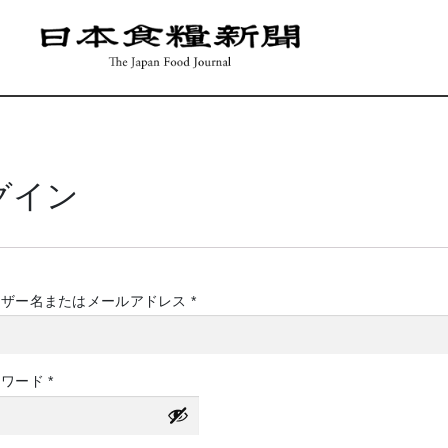
グイン
必
ーザー名またはメールアドレス
*
須
必
スワード
*
須