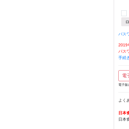
パス
20
パス
手続
電
電子版
よく
日本
日本