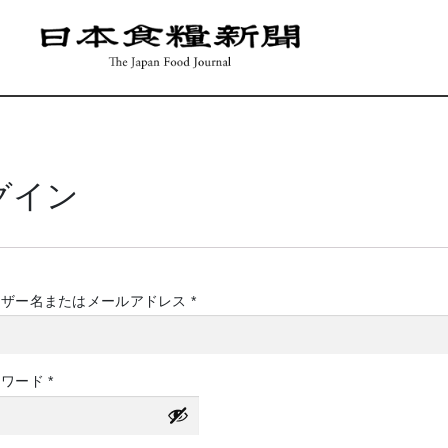
グイン
必
ーザー名またはメールアドレス
*
須
必
スワード
*
須