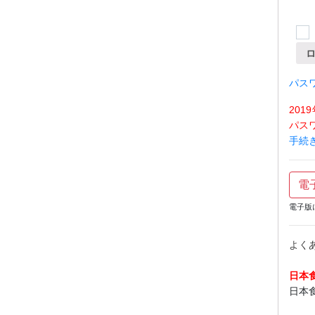
パス
20
パス
手続
電
電子版
よく
日本
日本