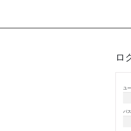
ロ
ユ
パ