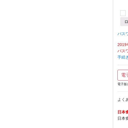
パス
20
パス
手続
電
電子版
よく
日本
日本