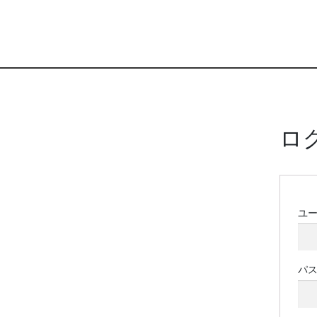
ロ
ユ
パ