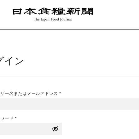
グイン
必
ーザー名またはメールアドレス
*
須
必
スワード
*
須