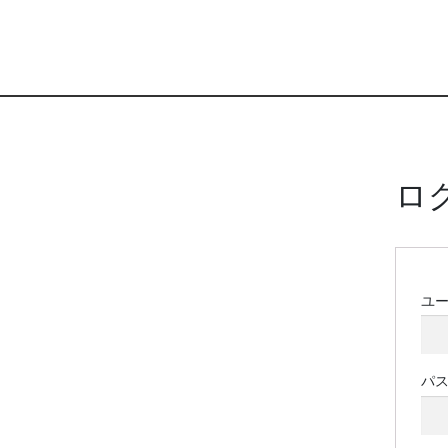
ロ
ユ
パ