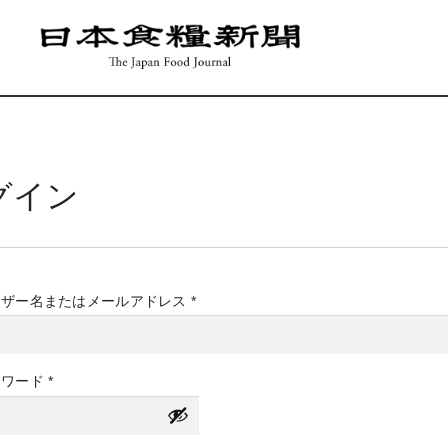
グイン
必
ーザー名またはメールアドレス
*
須
必
スワード
*
須