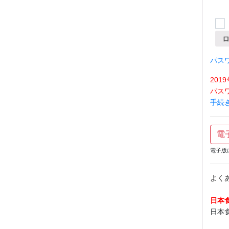
パス
20
パス
手続
電
電子版
よく
日本
日本