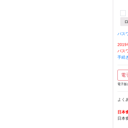
パス
20
パス
手続
電
電子版
よく
日本
日本