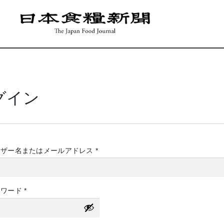
グイン
必
ーザー名またはメールアドレス
*
須
必
スワード
*
須