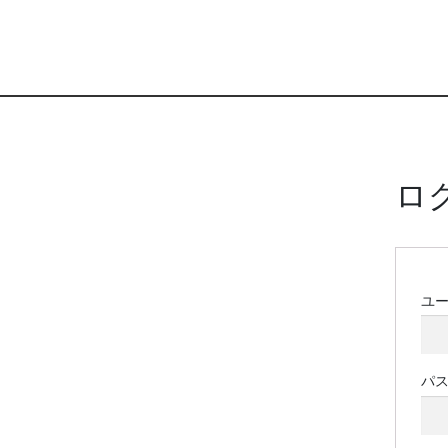
ロ
ユ
パ