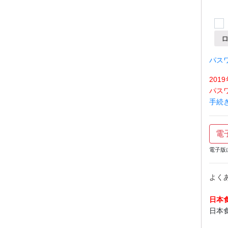
パス
20
パス
手続
電
電子版
よく
日本
日本