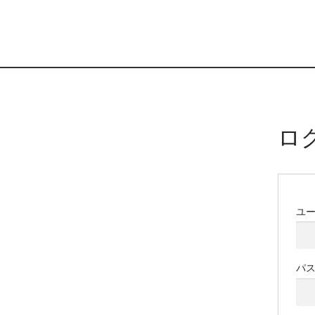
ロ
ユ
パ