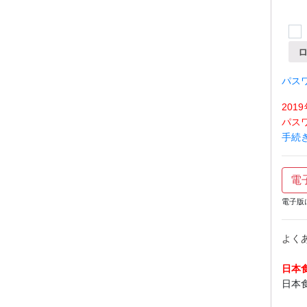
パス
20
パス
手続
電
電子版
よく
日本
日本