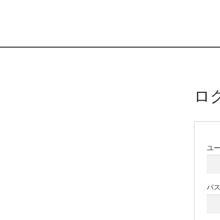
ロ
ユ
パ