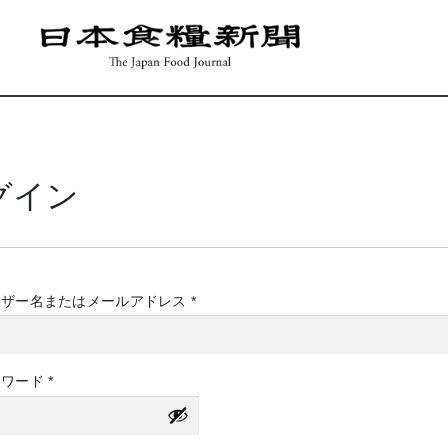
グイン
必
ーザー名またはメールアドレス
*
須
必
スワード
*
須