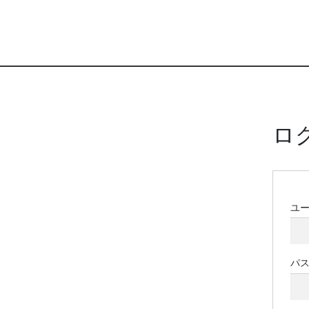
ロ
ユ
パ