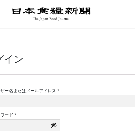
グイン
必
ーザー名またはメールアドレス
*
須
必
スワード
*
須