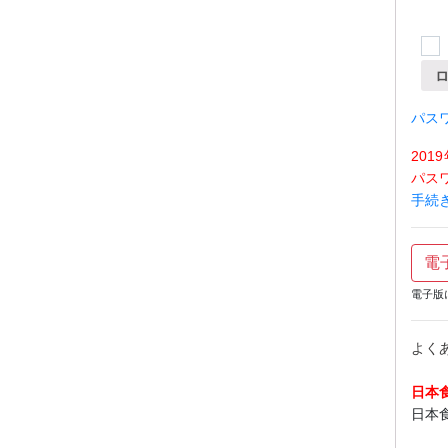
パス
20
パス
手続
電
電子版
よく
日本
日本