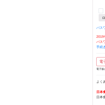
パス
20
パス
手続
電
電子版
よく
日本
日本