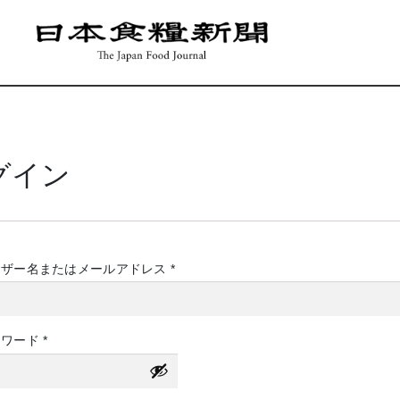
グイン
必
ーザー名またはメールアドレス
*
須
必
スワード
*
須