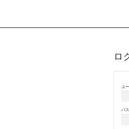
ロ
ユ
パ