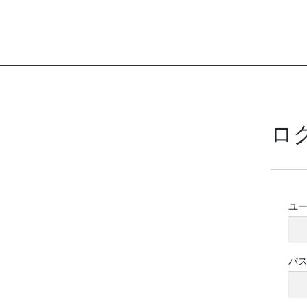
ロ
ユ
パ