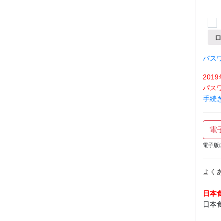
パス
20
パス
手続
電
電子版
よく
日本
日本