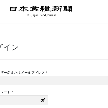
グイン
必
ーザー名またはメールアドレス
*
須
必
スワード
*
須