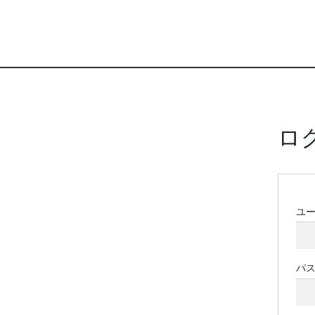
ロ
ユ
パ