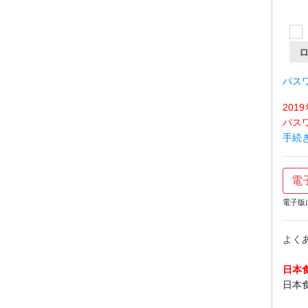
パス
20
パス
手続
電
電子版
よく
日本
日本