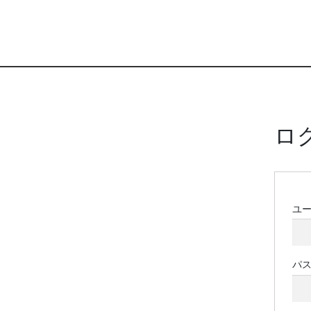
ロ
ユ
パ