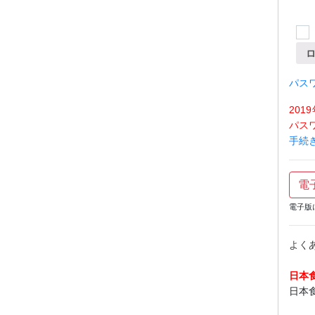
パス
20
パス
手続
電
電子版
よく
日本
日本