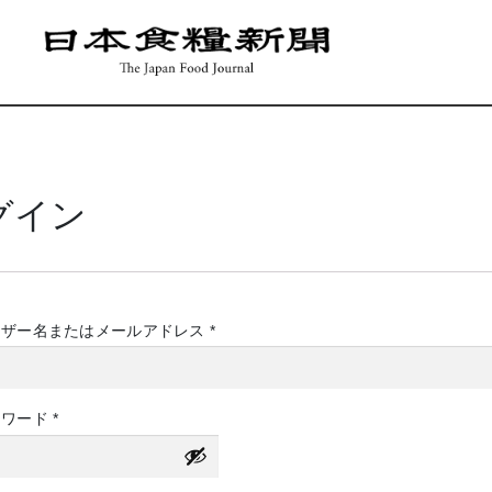
グイン
必
ーザー名またはメールアドレス
*
須
必
スワード
*
須