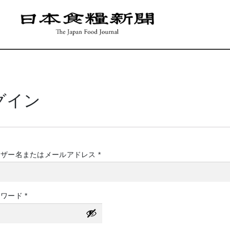
グイン
必
ーザー名またはメールアドレス
*
須
必
スワード
*
須