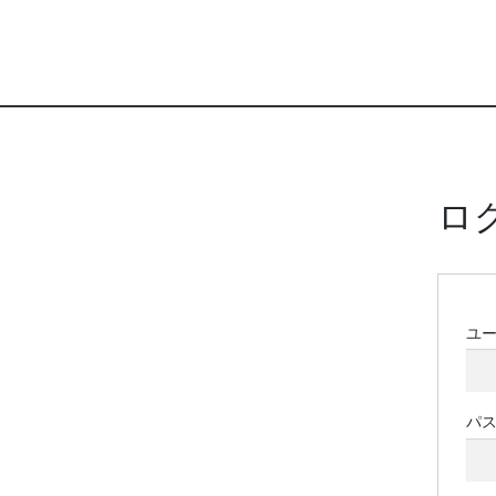
ロ
ユ
パ