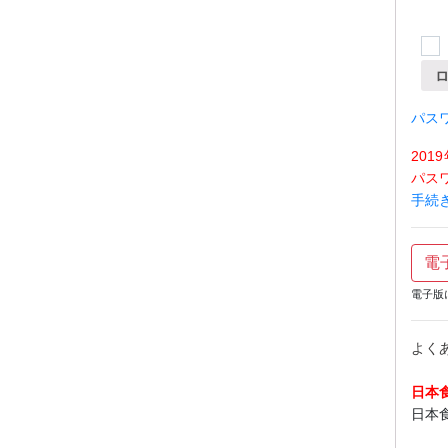
パス
20
パス
手続
電
電子版
よく
日本
日本