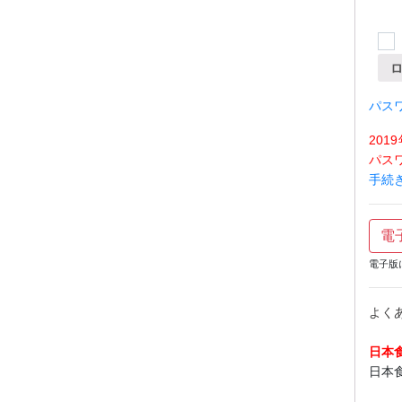
パス
20
パス
手続
電
電子版
よく
日本
日本