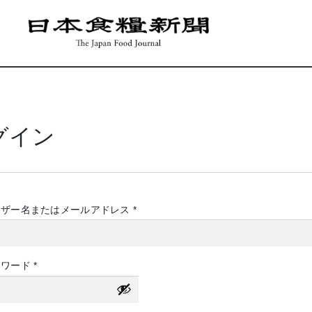
グイン
必
ーザー名またはメールアドレス
*
須
必
スワード
*
須