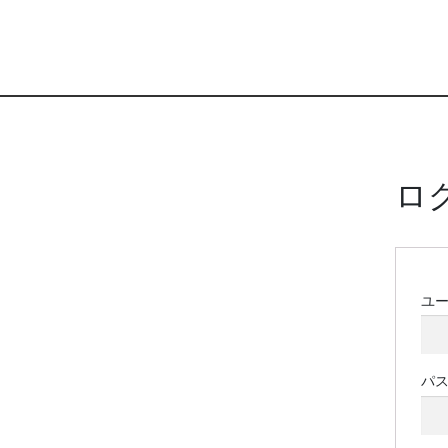
ロ
ユ
パ