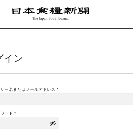
グイン
必
ーザー名またはメールアドレス
*
須
必
スワード
*
須