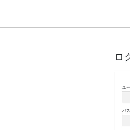
ロ
ユ
パ