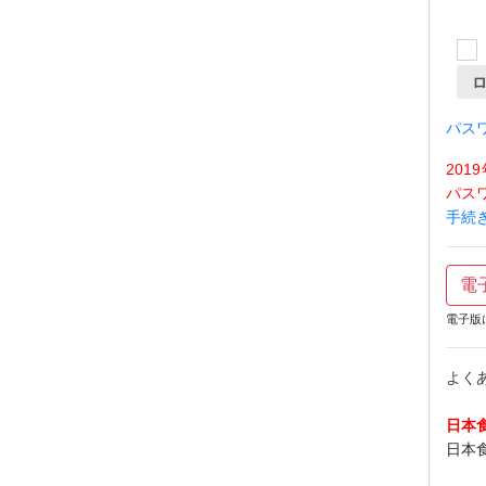
パス
20
パス
手続
電
電子版
よく
日本
日本