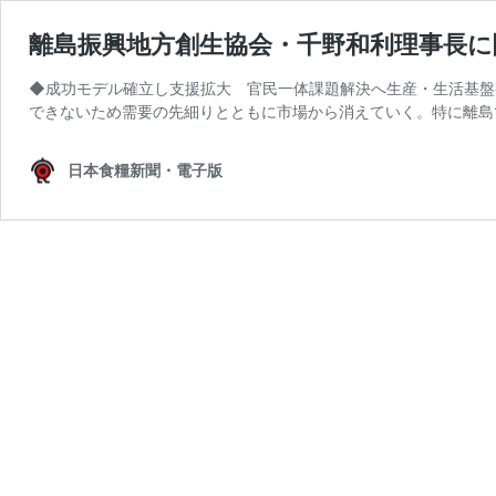
離島振興地方創生協会・千野和利理事長
◆成功モデル確立し支援拡大 官民一体課題解決へ生産・生活基盤
できないため需要の先細りとともに市場から消えていく。特に離島
日本食糧新聞・電子版