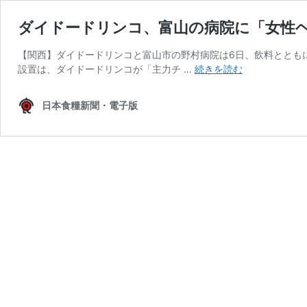
ダイドードリンコ、富山の病院に「女性
【関西】ダイドードリンコと富山市の野村病院は6日、飲料ととも
ダ
設置は、ダイドードリンコが「主力チ …
続きを読む
イ
ド
日本食糧新聞・電子版
ー
ド
リ
ン
コ、
富
山
の
病
院
に
「女
性
ヘ