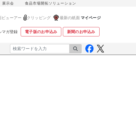
展示会
食品市場開拓ソリューション
面ビューアー
クリッピング
最新の紙面
マイページ
ルマガ登録
電子版のお申込み
新聞のお申込み
検索