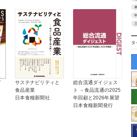
タ
イ
総合流通ダイジェス
サステナビリティと
ト －食品流通の2025
食品産業
年回顧と2026年展望
日本食糧新聞社
日本食糧新聞発行