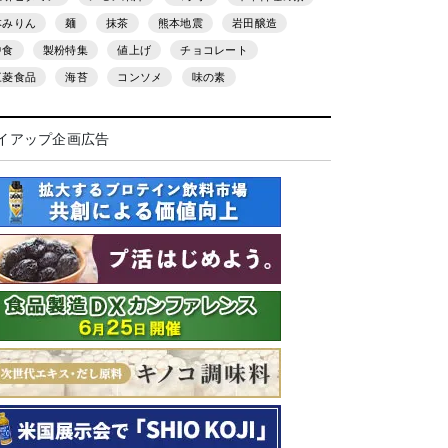
本みりん
麺
抹茶
熊本地震
岩田醸造
中食
製粉特集
値上げ
チョコレート
三菱食品
海苔
コンソメ
味の素
イアップ企画広告