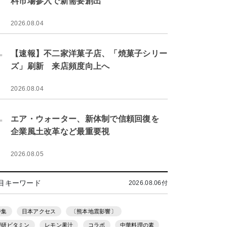
料市場参入で新需要創出
2026.08.04
.
【速報】不二家洋菓子店、「焼菓子シリー
ズ」刷新 来店頻度向上へ
2026.08.04
.
エア・ウォーター、新体制で信頼回復を
企業風土改革など最重要視
2026.08.05
目キーワード
2026.08.06付
特集
日本アクセス
〔熊本地震影響〕
理研ビタミン
レモン果汁
コラボ
中華料理の素