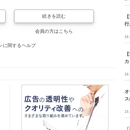
続きを読む
【
行
会員の方はこちら
16
ンに関するヘルプ
【
カ
16
オ
ス
15
〔