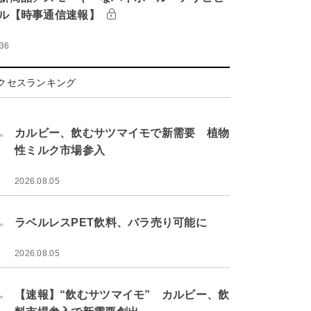
ル【時事通信速報】
:36
クセスランキング
.
カルビー、飲むサツマイモで新需要 植物
性ミルク市場参入
2026.08.05
.
ラベルレスPET飲料、バラ売り可能に
2026.08.05
.
【速報】“飲むサツマイモ” カルビー、飲