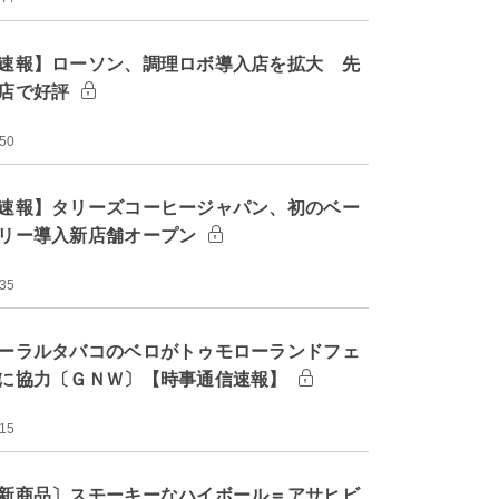
速報】ローソン、調理ロボ導入店を拡大 先
店で好評
:50
速報】タリーズコーヒージャパン、初のベー
リー導入新店舗オープン
:35
ーラルタバコのベロがトゥモローランドフェ
に協力〔ＧＮＷ〕【時事通信速報】
:15
新商品〕スモーキーなハイボール＝アサヒビ