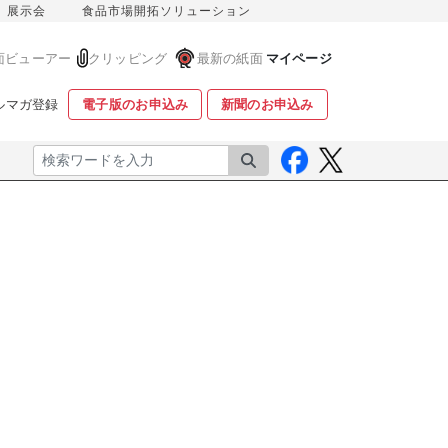
展示会
食品市場開拓ソリューション
面ビューアー
クリッピング
最新の紙面
マイページ
ルマガ登録
電子版のお申込み
新聞のお申込み
検索