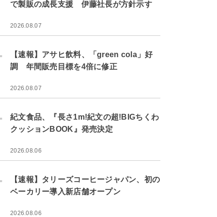
で製販の成長支援 伊藤社長が方針示す
2026.08.07
.
【速報】アサヒ飲料、「green cola」好
調 年間販売目標を4倍に修正
2026.08.07
.
紀文食品、『長さ1m!紀文の超!BIGちくわ
クッションBOOK』発売決定
2026.08.06
.
【速報】タリーズコーヒージャパン、初の
ベーカリー導入新店舗オープン
2026.08.06