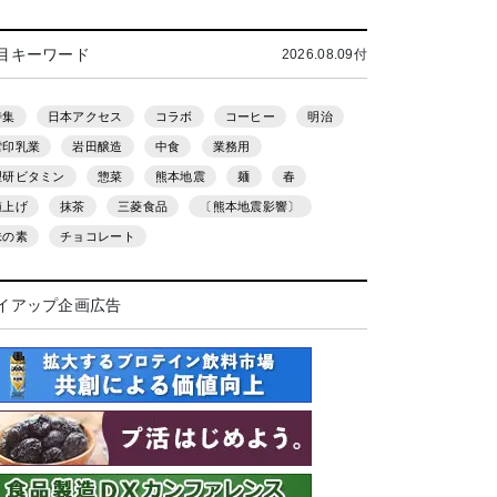
目キーワード
2026.08.09付
特集
日本アクセス
コラボ
コーヒー
明治
雪印乳業
岩田醸造
中食
業務用
理研ビタミン
惣菜
熊本地震
麺
春
値上げ
抹茶
三菱食品
〔熊本地震影響〕
味の素
チョコレート
イアップ企画広告