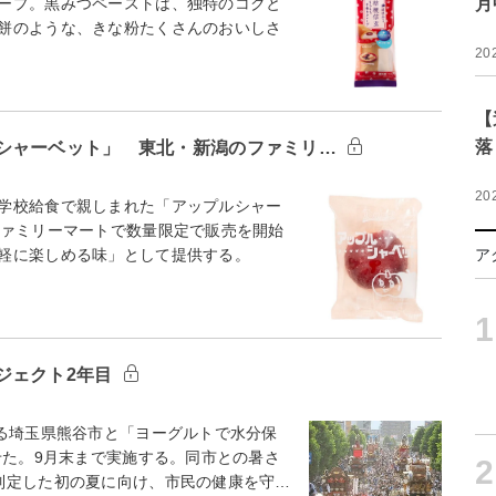
ープ。黒みつペーストは、独特のコクと
月
餅のような、きな粉たくさんのおいしさ
20
【
落
シャーベット」 東北・新潟のファミリ…
20
学校給食で親しまれた「アップルシャー
ファミリーマートで数量限定で販売を開始
気軽に楽しめる味」として提供する。
ア
1
ジェクト2年目
る埼玉県熊谷市と「ヨーグルトで水分保
せた。9月末まで実施する。同市との暑さ
2
制定した初の夏に向け、市民の健康を守…