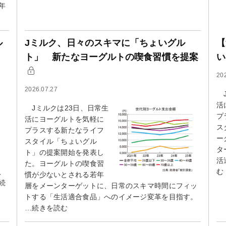
年
ル
Jミルク、日々のスキマに「ちょいグル
【
ト」 新たなヨーグルトの喫食習慣を提案
い
20
2026.07.27
J
活
Jミルクは23日、日常生
プ
活にヨーグルトを気軽に
ス
プラスする新たなライフ
ー
スタイル「ちょいグル
タ
ト」の提案開始を発表し
活
た。ヨーグルトの喫食習
、
む
慣が少ないとされる若年
続
層をメーンターゲットに、日常のスキマ時間にフィッ
トする「生活適合食品」へのイメージ変革を目指す。
…続きを読む