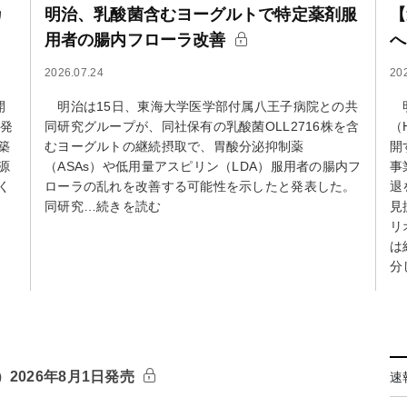
カ
明治、乳酸菌含むヨーグルトで特定薬剤服
【
用者の腸内フローラ改善
へ
2026.07.24
20
開
明治は15日、東海大学医学部付属八王子病院との共
明
を発
同研究グループが、同社保有の乳酸菌OLL2716株を含
（
築
むヨーグルトの継続摂取で、胃酸分泌抑制薬
開
源
（ASAs）や低用量アスピリン（LDA）服用者の腸内フ
事
く
ローラの乱れを改善する可能性を示したと発表した。
退
同研究…続きを読む
見
リ
は
分
2026年8月1日発売
速