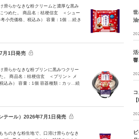
け滑らかなきな粉クリームと濃厚な黒み
世
につめた。 商品名：桔梗信玄 ＜シュー
参考小売価格、税込み） 容量：1個 …続き
油
20
活
7月1日発売
響
け滑らかなきな粉プリンに黒みつクリー
20
た。 商品名：桔梗信玄 ＜プリン＞ メ
税込み） 容量：1個 容器種類：カッ…続
コ
【
20
テール）2026年7月1日発売
ビ
もちのきな粉生地で、口溶け滑らかなき