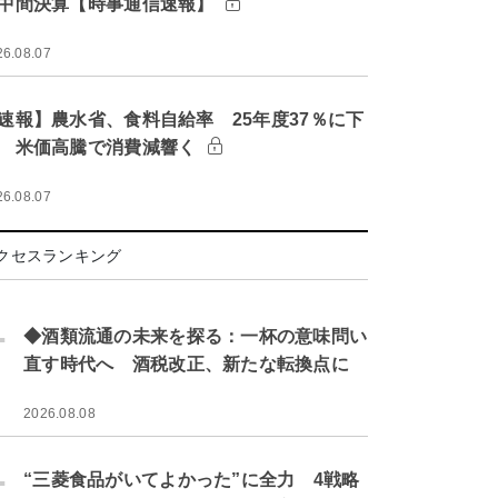
中間決算【時事通信速報】
26.08.07
速報】農水省、食料自給率 25年度37％に下
 米価高騰で消費減響く
26.08.07
クセスランキング
.
◆酒類流通の未来を探る：一杯の意味問い
直す時代へ 酒税改正、新たな転換点に
2026.08.08
.
“三菱食品がいてよかった”に全力 4戦略