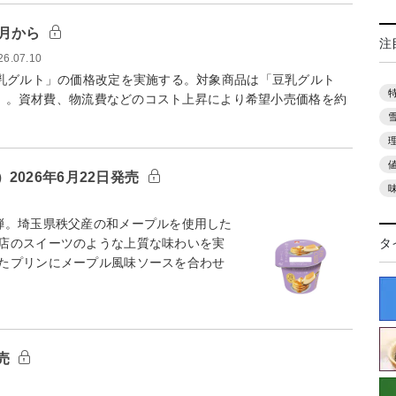
0月から
注
26.07.10
豆乳グルト」の価格改定を実施する。対象商品は「豆乳グルト
0g」。資材費、物流費などのコスト上昇により希望小売価格を約
026年6月22日発売
弾。埼⽟県秩⽗産の和メープルを使⽤した
店のスイーツのような上質な味わいを実
タ
たプリンにメープル⾵味ソースを合わせ
売