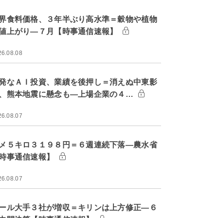
界食料価格、３年半ぶり高水準＝穀物や植物
値上がり―７月【時事通信速報】
26.08.08
発なＡＩ投資、業績を後押し＝消えぬ中東影
、熊本地震に懸念も―上場企業の４…
26.08.07
メ５キロ３１９８円＝６週連続下落―農水省
時事通信速報】
26.08.07
ール大手３社が増収＝キリンは上方修正―６