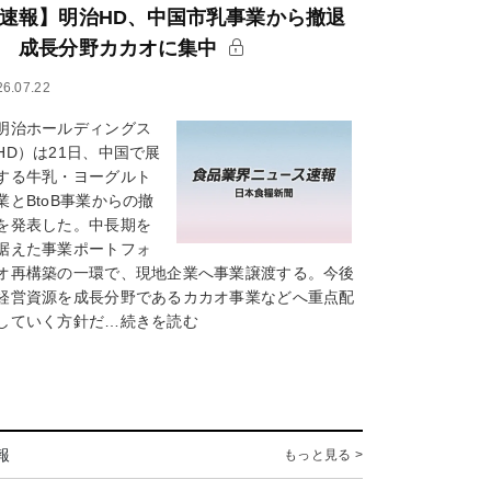
速報】明治HD、中国市乳事業から撤退
 成長分野カカオに集中
26.07.22
治ホールディングス
HD）は21日、中国で展
する牛乳・ヨーグルト
業とBtoB事業からの撤
を発表した。中長期を
据えた事業ポートフォ
オ再構築の一環で、現地企業へ事業譲渡する。今後
経営資源を成長分野であるカカオ事業などへ重点配
していく方針だ…続きを読む
報
もっと見る >