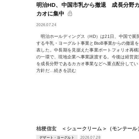
明治HD、中国市乳から撤退 成長分野
カオに集中
2026.07.24
明治ホールディングス（HD）は21日、中国で展
する牛乳・ヨーグルト事業とBtoB事業からの撤退
表した。中長期を見据えた事業ポートフォリオ再構
の一環で、現地企業へ事業譲渡する。今後は経営資
を成長分野であるカカオ事業などへ重点配分してい
方針だ…続きを読む
桔梗信玄 ＜シュークリーム＞（モンテール）
2026.07.28
デザート・ヨーグルト