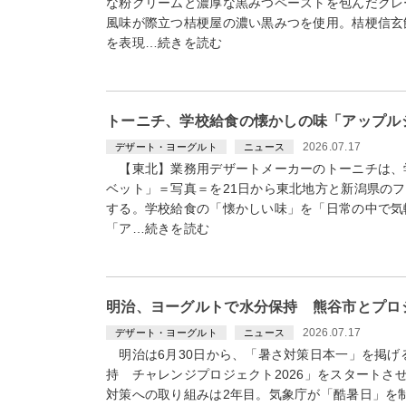
な粉クリームと濃厚な黒みつペーストを包んだクレ
風味が際立つ桔梗屋の濃い黒みつを使用。桔梗信玄
を表現…続きを読む
トーニチ、学校給食の懐かしの味「アップル
2026.07.17
デザート・ヨーグルト
ニュース
【東北】業務用デザートメーカーのトーニチは、
ベット」＝写真＝を21日から東北地方と新潟県の
する。学校給食の「懐かしい味」を「日常の中で
「ア…続きを読む
明治、ヨーグルトで水分保持 熊谷市とプロ
2026.07.17
デザート・ヨーグルト
ニュース
明治は6月30日から、「暑さ対策日本一」を掲げ
持 チャレンジプロジェクト2026」をスタートさ
対策への取り組みは2年目。気象庁が「酷暑日」を