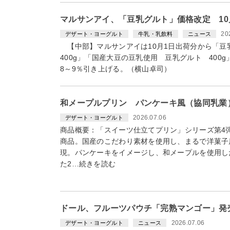
マルサンアイ、「豆乳グルト」価格改定 1
20
デザート・ヨーグルト
牛乳・乳飲料
ニュース
【中部】マルサンアイは10月1日出荷分から「
400g」「国産大豆の豆乳使用 豆乳グルト 40
8～9％引き上げる。（横山卓司）
和メープルプリン パンケーキ⾵（協同乳業）2
2026.07.06
デザート・ヨーグルト
商品概要：「スイーツ仕立てプリン」シリーズ第4
商品。国産のこだわり素材を使⽤し、まるで洋菓⼦
現。パンケーキをイメージし、和メープルを使⽤し
た2…続きを読む
ドール、フルーツパウチ「完熟マンゴー」発
2026.07.06
デザート・ヨーグルト
ニュース