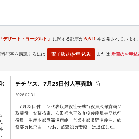
「デザート・ヨーグルト」
に関する記事が
6,611
本公開されています
有料記事を購読するには
または
新聞のお申込
電子版のお申込み
化
チチヤス、7月23日付人事異動
2026.07.31
7月23日付 ▽代表取締役社長執行役員久保貴義▽
取締役 安藤裕康、安田哲也▽監査役佐藤規夫▽執行
る
役員 生産本部長福澤康範、営業本部長野津義浩、総
た
務部長長忠由 なお、監査役長妻健一は退任した。
本
世