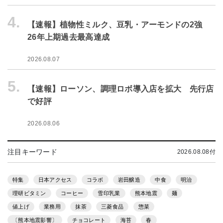
4.
【速報】植物性ミルク、豆乳・アーモンドの2強
26年上期過去最高達成
2026.08.07
5.
【速報】ローソン、調理ロボ導入店を拡大 先行店
で好評
2026.08.06
注目キーワード
2026.08.08付
特集
日本アクセス
コラボ
岩田醸造
中食
明治
理研ビタミン
コーヒー
雪印乳業
熊本地震
麺
値上げ
業務用
抹茶
三菱食品
惣菜
〔熊本地震影響〕
チョコレート
海苔
春