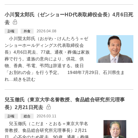
小川賢太郎氏（ゼンショーHD代表取締役会長）4月6日死
去
2026.04.08
訃報
外食
小川賢太郎氏（おがわ・けんたろう＝ゼ
ンショーホールディングス代表取締役会
長）4月6日死去、77歳。通夜・葬儀は家族
葬で行う。遺族の意向により、供花、供
物、香典、弔電、弔問は辞退する。後日
「お別れの会」を行う予定。 1948年7月29日、石川県生ま
れ…続きを読む
兒玉徹氏（東京大学名誉教授、食品総合研究所元理事
長）2月21日死去
2026.03.11
訃報
総合
兒玉徹氏（こだま・とおる＝東京大学名
誉教授、食品総合研究所元理事長）2月21
日、心不全のため死去、90歳。通夜・葬儀