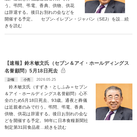
う。弔問、弔電、香典、供物、供花
は辞退する。後日お別れの会などを
開催する予定。 セブン-イレブン・ジャパン（SEJ）を設…続
きを読む
【速報】鈴木敏文氏（セブン＆アイ・ホールディングス
名誉顧問）5月18日死去
2026.05.25
訃報
小売
鈴木敏文氏（すずき・としふみ＝セブン
＆アイ・ホールディングス名誉顧問）心不
全のため5月18日死去、93歳。通夜と葬儀
は近親者のみで行う。弔問、弔電、香典、
供物、供花は辞退する。後日お別れの会な
どを開催する予定。98年に日本食糧新聞社
制定第31回食品産…続きを読む