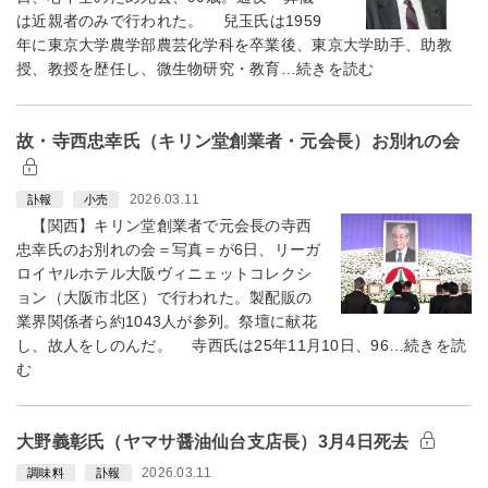
は近親者のみで行われた。 兒玉氏は1959
年に東京大学農学部農芸化学科を卒業後、東京大学助手、助教
授、教授を歴任し、微生物研究・教育…続きを読む
故・寺西忠幸氏（キリン堂創業者・元会長）お別れの会
2026.03.11
訃報
小売
【関西】キリン堂創業者で元会長の寺西
忠幸氏のお別れの会＝写真＝が6日、リーガ
ロイヤルホテル大阪ヴィニェットコレクシ
ョン（大阪市北区）で行われた。製配販の
業界関係者ら約1043人が参列。祭壇に献花
し、故人をしのんだ。 寺西氏は25年11月10日、96…続きを読
む
大野義彰氏（ヤマサ醤油仙台支店長）3月4日死去
2026.03.11
調味料
訃報