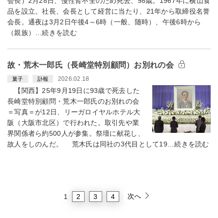
会長）2月28日、慢性腎不全のため死去、98歳。1967年に横山食
品を設立。社長、会長として経営に当たり、21年から取締役名誉
会長。通夜は3月2日午後4～6時（一般、随時）、午後6時から
（親族）…続きを読む
故・荒木一郎氏（長崎堂特別顧問）お別れの会
2026.02.18
菓子
訃報
【関西】25年9月19日に93歳で死去した
長崎堂特別顧問・荒木一郎氏のお別れの会
＝写真＝が12日、リーガロイヤルホテル大
阪（大阪市北区）で行われた。取引先や業
界関係者ら約500人が参集。祭壇に献花し、
故人をしのんだ。 荒木氏は同社の3代目として19…続きを読む
次へ
2
3
4
1