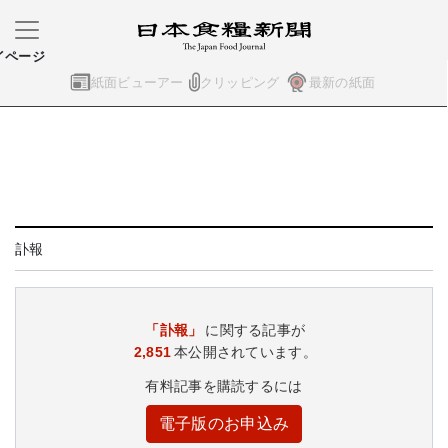
イページ
紙面ビューアー
クリッピング
最新の紙面
訃報
「訃報」
に関する記事が
2,851
本公開されています。
有料記事を購読するには
電子版のお申込み