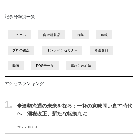
記事分類別一覧
ニュース
食＠新製品
特集
連載
プロの視点
オンラインセミナー
介護食品
動画
POSデータ
忘れられぬ味
アクセスランキング
1.
◆酒類流通の未来を探る：一杯の意味問い直す時代
へ 酒税改正、新たな転換点に
2026.08.08