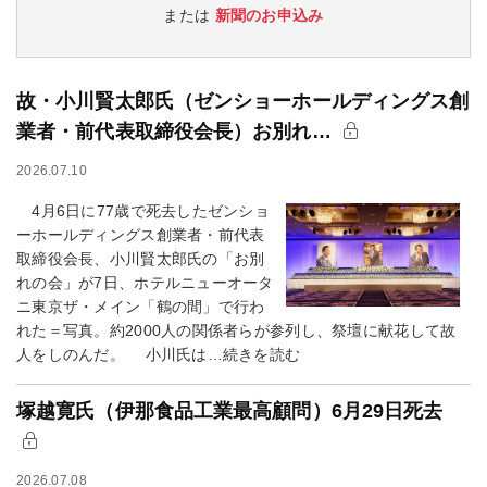
または
新聞のお申込み
故・小川賢太郎氏（ゼンショーホールディングス創
業者・前代表取締役会長）お別れ…
2026.07.10
4月6日に77歳で死去したゼンショ
ーホールディングス創業者・前代表
取締役会長、小川賢太郎氏の「お別
れの会」が7日、ホテルニューオータ
ニ東京ザ・メイン「鶴の間」で行わ
れた＝写真。約2000人の関係者らが参列し、祭壇に献花して故
人をしのんだ。 小川氏は…続きを読む
塚越寛氏（伊那食品工業最高顧問）6月29日死去
2026.07.08