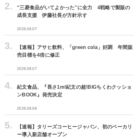
2.
“三菱食品がいてよかった”に全力 4戦略で製販の
成長支援 伊藤社長が方針示す
2026.08.07
3.
【速報】アサヒ飲料、「green cola」好調 年間販
売目標を4倍に修正
2026.08.07
4.
紀文食品、『長さ1m!紀文の超!BIGちくわクッショ
ンBOOK』発売決定
2026.08.06
5.
【速報】タリーズコーヒージャパン、初のベーカリ
ー導入新店舗オープン