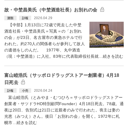
故・中埜昌美氏（中埜酒造社長）お別れの会
2026.04.29
酒類
訃報
【中部】1月13日に72歳で死去した中埜
酒造社長・中埜昌美氏＝写真＝の「お別れ
の会」が23日、名古屋市の東急ホテルで行
われた。約270人の関係者らが参列して故人
の遺徳をしのんだ。 1977年、丸中酒造
（現：中埜酒造）に入社。83年に代表取締役社長就…続きを読む
富山睦浩氏（サッポロドラッグストアー創業者）4月18
日死去
2026.04.24
訃報
小売
富山睦浩氏（とみやま・むつひろ＝サッポロドラッグストアー
創業者・サツドラHD特別顧問Founder）4月18日死去。78歳。通
夜は20日、告別式は21日に近親者のみで行われた。喪主は妻の
光恵（みつえ）さん。後日「お別れの会」を開く。1972年に札
幌市…続きを読む