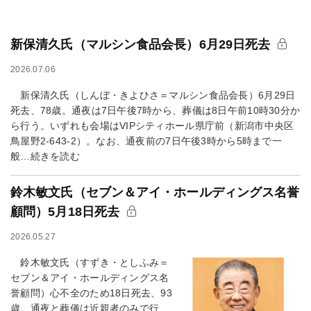
新保清久氏（マルシン食品会長）6月29日死去
2026.07.06
新保清久氏（しんぼ・きよひさ＝マルシン食品会長）6月29日
死去、78歳。通夜は7日午後7時から、葬儀は8日午前10時30分か
ら行う。いずれも会場はVIPシティホール県庁前（新潟市中央区
鳥屋野2-643-2）。なお、通夜前の7日午後3時から5時まで一
般…続きを読む
鈴木敏文氏（セブン＆アイ・ホールディングス名誉
顧問）5月18日死去
2026.05.27
鈴木敏文氏（すずき・としふみ＝
セブン＆アイ・ホールディングス名
誉顧問）心不全のため18日死去、93
歳。通夜と葬儀は近親者のみで行