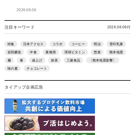
2026.08.06
注目キーワード
2026.08.09付
特集
日本アクセス
コラボ
コーヒー
明治
雪印乳業
岩田醸造
中食
業務用
理研ビタミン
惣菜
熊本地震
麺
春
値上げ
抹茶
三菱食品
〔熊本地震影響〕
味の素
チョコレート
タイアップ企画広告