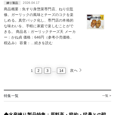
2026.04.17
練り製品
商品概要：魚すり身惣菜専門店、ねり伝監
修。ガーリックの風味とチーズのコクを楽
しめる。真空パック化し、専門店の本格的
な味わいを、手軽に家庭で楽しむことがで
きる。 商品名：ガーリックチーズ天 メーカ
ー：かね貞 価格：646円（参考小売価格、
税込み） 容量：…続きを読む
次へ
2
3
14
1
…
特集一覧
一覧 >
◆水産練り製品特集：原料高・節約・猛暑との戦