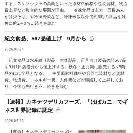
する。スケソウダラの高騰といった原材料価格や包装資材、物流
費上昇など複合的な要因が理由。 冷凍食品は主力「五目あん
かけ焼そば」や冷凍野菜など、冷凍米飯以外で約6割の商品を対
象に約2～8％…続きを読む
紀文食品、567品値上げ 9月から
2026.06.24
紀文食品は水産練り製品、惣菜製品、正月向け製品の計567品
を9月1日店着分から値上げする。秋冬・正月期に販売するNB商
品のほぼ全品となる。 主要原材料価格や容器包装材など資材
費、物流費、エネルギー費、人件費などが継続して上昇してお
り、今後も先行き不…続きを読む
【速報】カネテツデリカフーズ、「ほぼカニ」でギ
ネス世界記録に認定
2026.06.23
【関西】カネテツデリカフーズは