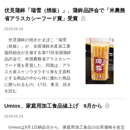
伏見蒲鉾「瑞雪（焼板）」、蒲鉾品評会で「米農務
省アラスカシーフード賞」受賞
2026.06.26
伏見蒲鉾の焼きかまぼこ「瑞雪
（焼板）」が、全国蒲鉾水産加工業
協同組合が主催する第77回全国蒲鉾
品評会で、米国農務省アラスカシー
フード賞を受賞した。同賞は、アラ
スカ産スケソウダラすり身を主原料
とする商品の中から特に優れた商品
に贈られるもの。17日、東京…続き
を読む
Umios、家庭用加工食品値上げ 9月から
2026.06.24
Umiosは9月1日納品分から、家庭用加工食品の出荷価格を改定