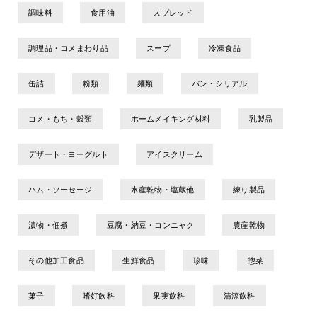
調味料
食用油
スプレッド
調理品・コメまわり品
スープ
冷凍食品
缶詰
粉類
麺類
パン・シリアル
コメ・もち・穀類
ホームメイキング材料
乳製品
デザート・ヨーグルト
アイスクリーム
ハム・ソーセージ
水産乾物・塩蔵他
練り製品
漬物・佃煮
豆腐・納豆・コンニャク
農産乾物
その他加工食品
生鮮食品
珍味
惣菜
菓子
嗜好飲料
果実飲料
清涼飲料