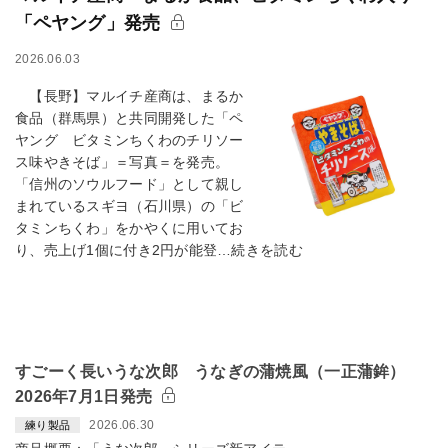
「ペヤング」発売
2026.06.03
【長野】マルイチ産商は、まるか
食品（群馬県）と共同開発した「ペ
ヤング ビタミンちくわのチリソー
ス味やきそば」＝写真＝を発売。
「信州のソウルフード」として親し
まれているスギヨ（石川県）の「ビ
タミンちくわ」をかやくに用いてお
り、売上げ1個に付き2円が能登…続きを読む
すごーく長いうな次郎 うなぎの蒲焼風（一正蒲鉾）
2026年7月1日発売
2026.06.30
練り製品