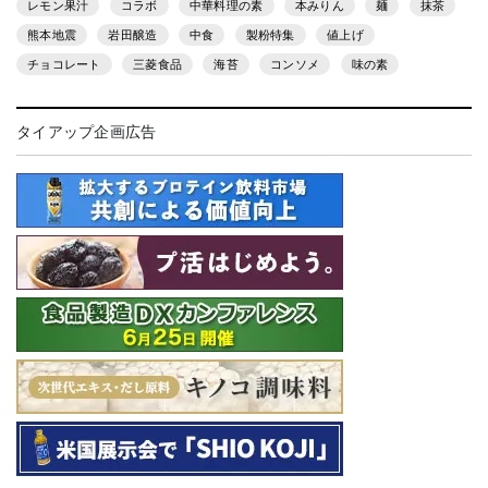
レモン果汁
コラボ
中華料理の素
本みりん
麺
抹茶
熊本地震
岩田醸造
中食
製粉特集
値上げ
チョコレート
三菱食品
海苔
コンソメ
味の素
タイアップ企画広告