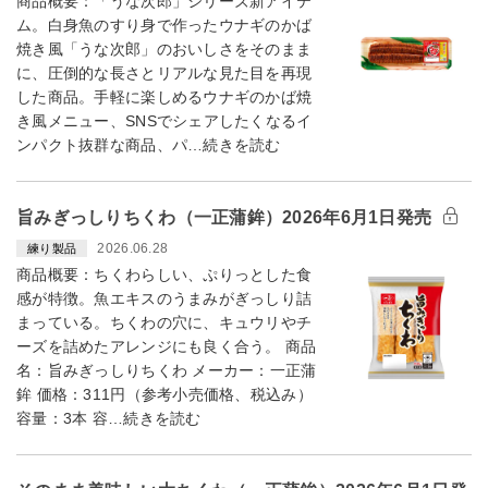
商品概要：「うな次郎」シリーズ新アイテ
ム。白身魚のすり身で作ったウナギのかば
焼き風「うな次郎」のおいしさをそのまま
に、圧倒的な長さとリアルな見た目を再現
した商品。手軽に楽しめるウナギのかば焼
き風メニュー、SNSでシェアしたくなるイ
ンパクト抜群な商品、パ…続きを読む
旨みぎっしりちくわ（一正蒲鉾）2026年6月1日発売
2026.06.28
練り製品
商品概要：ちくわらしい、ぷりっとした食
感が特徴。魚エキスのうまみがぎっしり詰
まっている。ちくわの穴に、キュウリやチ
ーズを詰めたアレンジにも良く合う。 商品
名：旨みぎっしりちくわ メーカー：一正蒲
鉾 価格：311円（参考小売価格、税込み）
容量：3本 容…続きを読む