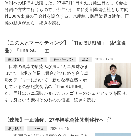
体制への移行を決議した。27年7月1日を効力発生日として会社
分割の方式で行うもので、今年7月上旬に分割準備会社として同
社100％出資の子会社を設立する。水産練り製品業界は近年、再
編の動きが見ら…続きを読む
【この人とマーケティング】「The SURIMI」（紀文食
品）「The SU…
2026.05.20
練り製品
ニュース
キーパーソン
総合
日本の食卓で馴染みが深い“カニ風味かま
ぼこ”。市場が伸長し競合がひしめき合う成
熟カテゴリーにおいて、新たな存在感を示
しているのが紀文食品の「The SURIMI」
だ。同社はカニ風味かまぼこカテゴリーのシェアアップを図り、
すり身という素材そのものの価値…続きを読む
【速報】一正蒲鉾、27年持株会社体制移行へ
2026.05.15
練り製品
ニュース