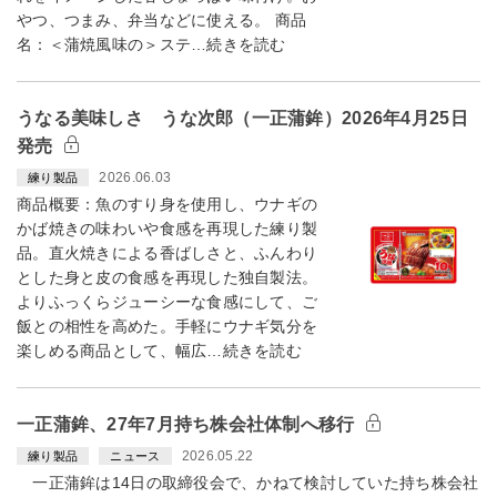
やつ、つまみ、弁当などに使える。 商品
名：＜蒲焼風味の＞ステ…続きを読む
うなる美味しさ うな次郎（一正蒲鉾）2026年4月25日
発売
2026.06.03
練り製品
商品概要：魚のすり身を使用し、ウナギの
かば焼きの味わいや食感を再現した練り製
品。直火焼きによる香ばしさと、ふんわり
とした身と皮の食感を再現した独自製法。
よりふっくらジューシーな食感にして、ご
飯との相性を高めた。手軽にウナギ気分を
楽しめる商品として、幅広…続きを読む
一正蒲鉾、27年7月持ち株会社体制へ移行
2026.05.22
練り製品
ニュース
一正蒲鉾は14日の取締役会で、かねて検討していた持ち株会社