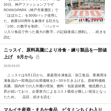
20日、神戸ファッションプラザ
ROKKOiPARK（神戸市東灘区）で
「ほぼカニ」を3000パック使用し
た、創業100周年を象徴する巨大な
「100」の数字を制作。「パッケー
ジ入り食品で作った最大の数字」の記録達成に挑戦し、…続きを
読む
ニッスイ、原料高騰により冷食・練り製品を一部値
上げ 9月から
2026.06.05
ニッスイは9月1日から、家庭用冷凍食品・加工食品、業務用冷
凍食品の一部商品の出荷価格を2～30％引き上げる。原材料価格
高騰、国内外での人件費の増加、燃料・包装資材費、物流費の上
昇が続いており、企業努力によるコスト吸収が難しい状況となっ
たため。 品目…続きを読む
マルイチ産商・まるか食品、ビタミンちくわ入り