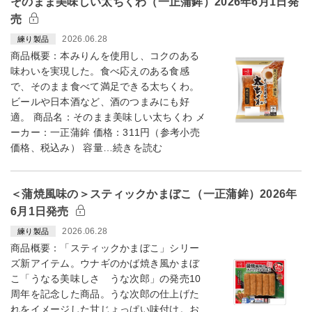
そのまま美味しい太ちくわ（一正蒲鉾）2026年6月1日発
売
2026.06.28
練り製品
商品概要：本みりんを使用し、コクのある
味わいを実現した。食べ応えのある食感
で、そのまま食べて満足できる太ちくわ。
ビールや日本酒など、酒のつまみにも好
適。 商品名：そのまま美味しい太ちくわ メ
ーカー：一正蒲鉾 価格：311円（参考小売
価格、税込み） 容量…続きを読む
＜蒲焼風味の＞スティックかまぼこ（一正蒲鉾）2026年
6月1日発売
2026.06.28
練り製品
商品概要：「スティックかまぼこ」シリー
ズ新アイテム。ウナギのかば焼き風かまぼ
こ「うなる美味しさ うな次郎」の発売10
周年を記念した商品。うな次郎の仕上げた
れをイメージした甘じょっぱい味付け。お