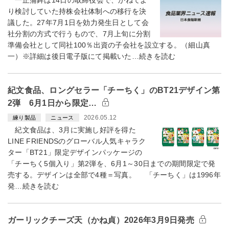
一正蒲鉾は14日の取締役会で、かねてよ
り検討していた持株会社体制への移行を決
議した。27年7月1日を効力発生日として会
社分割の方式で行うもので、7月上旬に分割
準備会社として同社100％出資の子会社を設立する。（細山真
一）※詳細は後日電子版にて掲載いた…続きを読む
紀文食品、ロングセラー「チーちく」のBT21デザイン第
2弾 6月1日から限定…
2026.05.12
練り製品
ニュース
紀文食品は、3月に実施し好評を得た
LINE FRIENDSのグローバル人気キャラク
ター「BT21」限定デザインパッケージの
「チーちく5個入り」第2弾を、6月1～30日までの期間限定で発
売する。デザインは全部で4種＝写真。 「チーちく」は1996年
発…続きを読む
ガーリックチーズ天（かね貞）2026年3月9日発売