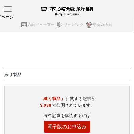
イページ
紙面ビューアー
クリッピング
最新の紙面
練り製品
「練り製品」
に関する記事が
3,086
本公開されています。
有料記事を購読するには
電子版のお申込み