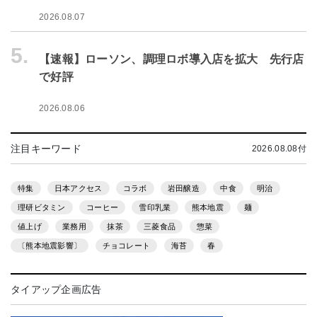
2026.08.07
5.
【速報】ローソン、調理ロボ導入店を拡大 先行店
で好評
2026.08.06
注目キーワード
2026.08.08付
特集
日本アクセス
コラボ
岩田醸造
中食
明治
理研ビタミン
コーヒー
雪印乳業
熊本地震
麺
値上げ
業務用
抹茶
三菱食品
惣菜
〔熊本地震影響〕
チョコレート
海苔
春
タイアップ企画広告