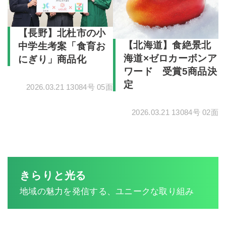
【長野】北杜市の小
【北海道】食絶景北
中学生考案「食育お
海道×ゼロカーボンア
にぎり」商品化
ワード 受賞5商品決
定
2026.03.21 13084号 05面
2026.03.21 13084号 02面
きらりと光る
地域の魅力を発信する、ユニークな取り組み