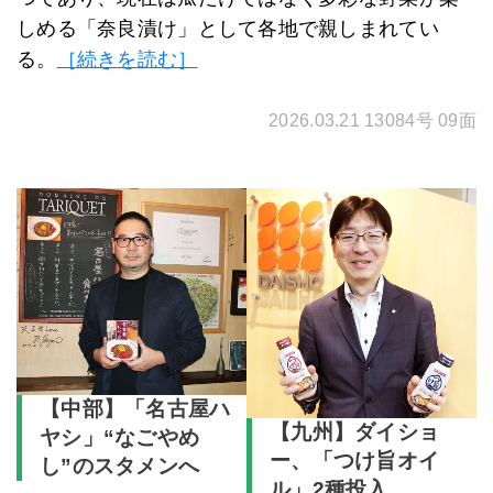
しめる「奈良漬け」として各地で親しまれてい
る。
［続きを読む］
2026.03.21 13084号 09面
【中部】「名古屋ハ
【九州】ダイショ
ヤシ」“なごやめ
ー、「つけ旨オイ
し”のスタメンへ
ル」2種投入