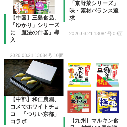
「京野菜シリーズ」
味・素材バランス追
【中国】三島食品、
求
「ゆかり」シリーズ
に「魔法の什器」導
2026.03.21 13084号 09面
入
2026.03.21 13084号 10面
【中部】和仁農園、
コメでホワイトチョ
コ 「つりい京都」
【九州】マルキン食
コラボ