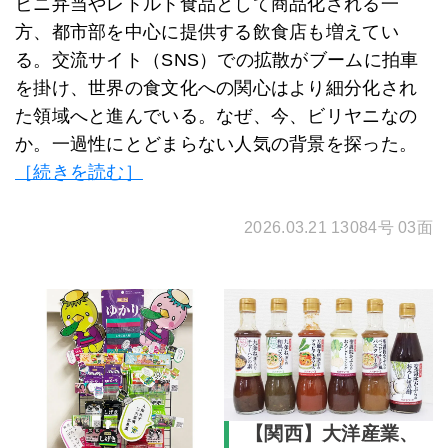
ビニ弁当やレトルト食品として商品化される一
方、都市部を中心に提供する飲食店も増えてい
る。交流サイト（SNS）での拡散がブームに拍車
を掛け、世界の食文化への関心はより細分化され
た領域へと進んでいる。なぜ、今、ビリヤニなの
か。一過性にとどまらない人気の背景を探った。
［続きを読む］
2026.03.21 13084号 03面
【関西】大洋産業、