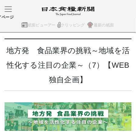
イページ
紙面ビューアー
クリッピング
最新の紙面
地方発 食品業界の挑戦～地域を活
性化する注目の企業～（7）【WEB
独自企画】