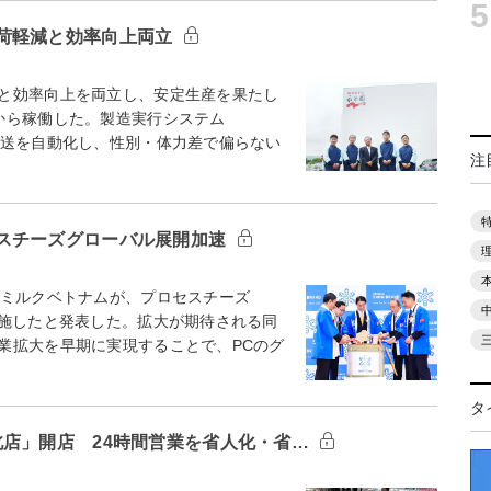
5
荷軽減と効率向上両立
と効率向上を両立し、安定生産を果たし
から稼働した。製造実行システム
搬送を自動化し、性別・体力差で偏らない
注
スチーズグローバル展開加速
ミルクベトナムが、プロセスチーズ
実施したと発表した。拡大が期待される同
業拡大を早期に実現することで、PCのグ
タ
北店」開店 24時間営業を省人化・省…