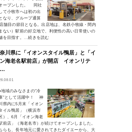
オープンした。 同社
して小牧市へは初の出
となり、グループ通算
0店舗目の節目となる。出店地は、名鉄小牧線・間内
まない）駅前の好立地で、利便性の高い日常使いの
舗を目指す。…続きを読む
奈川県に「イオンスタイル鴨居」と「イ
ン海老名駅前店」が開店 イオンリテ
…
26.08.01
地域のみなさまの“冷
庫”として活躍中！ 神
川県内に5月末「イオン
タイル鴨居」（横浜市
区）、6月「イオン海老
駅前店」（海老名市）が続けてオープンしました。
ちらも、長年地元に愛されてきたダイエーから、大