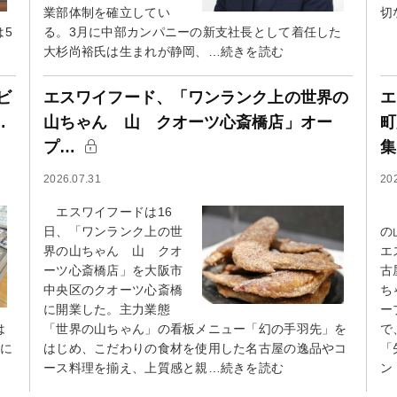
業部体制を確立してい
切
は5
る。3月に中部カンパニーの新支社長として着任した
大杉尚裕氏は生まれが静岡、…続きを読む
ビ
エスワイフード、「ワンランク上の世界の
エ
…
山ちゃん 山 クオーツ心斎橋店」オー
町
プ…
2026.07.31
20
エスワイフードは16
【
日、「ワンランク上の世
の
界の山ちゃん 山 クオ
エ
ーツ心斎橋店」を大阪市
古
中央区のクオーツ心斎橋
ち
に開業した。主力業態
ー
は
「世界の山ちゃん」の看板メニュー「幻の手羽先」を
で
年に
はじめ、こだわりの食材を使用した名古屋の逸品やコ
「
ース料理を揃え、上質感と親…続きを読む
ン