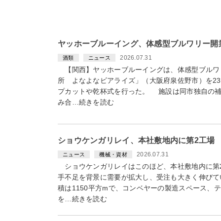
ヤッホーブルーイング、体感型ブルワリー開
2026.07.31
酒類
ニュース
【関西】ヤッホーブルーイングは、体感型ブルワ
所 よなよなビアライズ」（大阪府泉佐野市）を2
プカットや乾杯式を行った。 施設は同市独自の補
み合…続きを読む
ショウケンガリレイ、本社敷地内に第2工場
2026.07.31
ニュース
機械・資材
ショウケンガリレイはこのほど、本社敷地内に第
手不足を背景に需要が拡大し、受注も大きく伸びて
積は1150平方mで、コンベヤーの製造スペース、
を…続きを読む