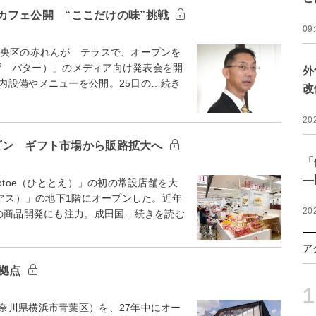
カフェ公開 “ここだけの味”挑戦
09
央区の赤れんが テラスで、オープンを
（ザ バター）」のメディア向け発表会を開
外
内設備やメニューを公開。25日の…続き
改
20
ープン ギフト市場から販路拡大へ
「
―
otoe（ひととえ）」の初の常設店舗を大
ノアス）」の地下1階にオープンした。近年
20
けの商品開発にも注力。成田国…続きを読む
ア
新拠点
1
川県横浜市青葉区）を、27年中にオー