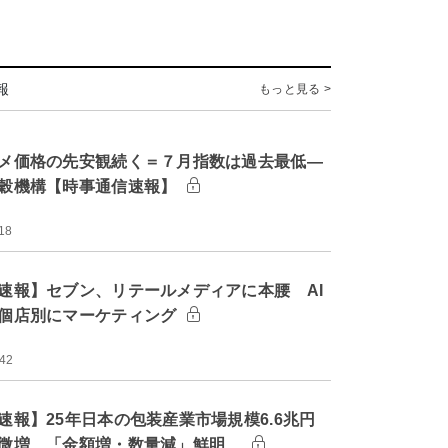
報
もっと見る >
メ価格の先安観続く＝７月指数は過去最低―
穀機構【時事通信速報】
18
速報】セブン、リテールメディアに本腰 AI
個店別にマーケティング
:42
速報】25年日本の包装産業市場規模6.6兆円
微増 「金額増・数量減」鮮明…