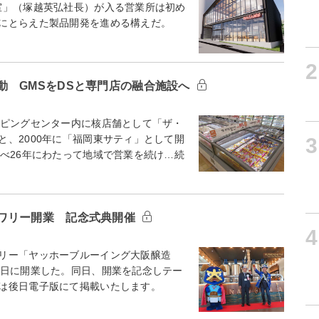
室」（塚越英弘社長）が入る営業所は初め
確にとらえた製品開発を進める構えだ。
2
動 GMSをDSと専門店の融合施設へ
ピングセンター内に核店舗として「ザ・
、2000年に「福岡東サティ」として開
3
べ26年にわたって地域で営業を続け…続
ワリー開業 記念式典開催
4
リー「ヤッホーブルーイング大阪醸造
3日に開業した。同日、開業を記念しテー
は後日電子版にて掲載いたします。