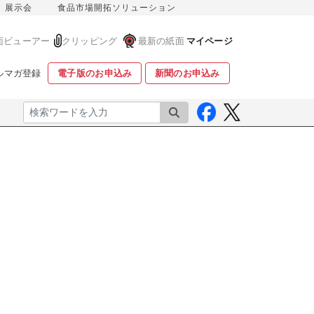
展示会
食品市場開拓ソリューション
面ビューアー
クリッピング
最新の紙面
マイページ
ルマガ登録
電子版のお申込み
新聞のお申込み
検索