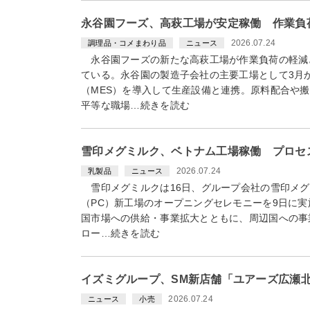
永谷園フーズ、高萩工場が安定稼働 作業負
2026.07.24
調理品・コメまわり品
ニュース
永谷園フーズの新たな高萩工場が作業負荷の軽減
ている。永谷園の製造子会社の主要工場として3月
（MES）を導入して生産設備と連携。原料配合や
平等な職場…続きを読む
雪印メグミルク、ベトナム工場稼働 プロセ
2026.07.24
乳製品
ニュース
雪印メグミルクは16日、グループ会社の雪印メグ
（PC）新工場のオープニングセレモニーを9日に
国市場への供給・事業拡大とともに、周辺国への事
ロー…続きを読む
イズミグループ、SM新店舗「ユアーズ広瀬
2026.07.24
ニュース
小売