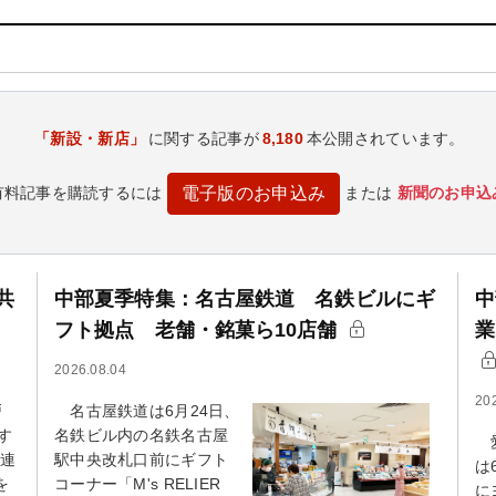
「新設・新店」
に関する記事が
8,180
本公開されています。
有料記事を購読するには
または
新聞のお申込
電子版のお申込み
共
中部夏季特集：名古屋鉄道 名鉄ビルにギ
中
フト拠点 老舗・銘菓ら10店舗
業
2026.08.04
20
戸
名古屋鉄道は6月24日、
す
名鉄ビル内の名鉄名古屋
愛
の連
駅中央改札口前にギフト
は
を
コーナー「M's RELIER
に