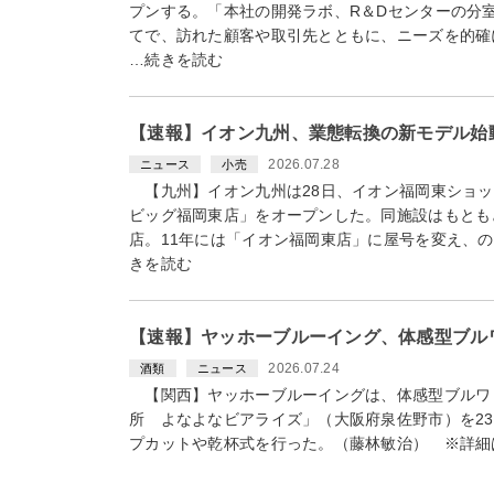
プンする。「本社の開発ラボ、R＆Dセンターの分
てで、訪れた顧客や取引先とともに、ニーズを的
…続きを読む
【速報】イオン九州、業態転換の新モデル始
2026.07.28
ニュース
小売
【九州】イオン九州は28日、イオン福岡東ショッ
ビッグ福岡東店」をオープンした。同施設はもともと
店。11年には「イオン福岡東店」に屋号を変え、の
きを読む
【速報】ヤッホーブルーイング、体感型ブル
2026.07.24
酒類
ニュース
【関西】ヤッホーブルーイングは、体感型ブルワ
所 よなよなビアライズ」（大阪府泉佐野市）を2
プカットや乾杯式を行った。（藤林敏治） ※詳細