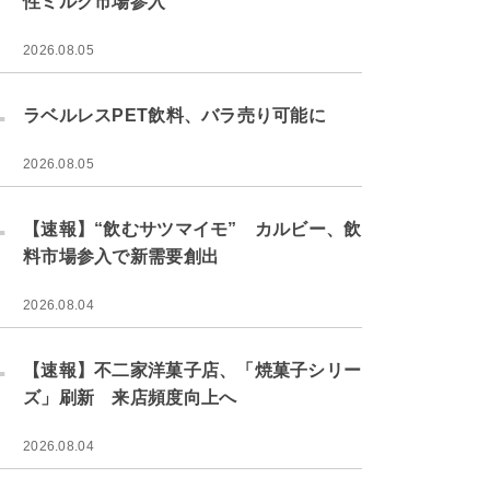
性ミルク市場参入
2026.08.05
.
ラベルレスPET飲料、バラ売り可能に
2026.08.05
.
【速報】“飲むサツマイモ” カルビー、飲
料市場参入で新需要創出
2026.08.04
.
【速報】不二家洋菓子店、「焼菓子シリー
ズ」刷新 来店頻度向上へ
2026.08.04