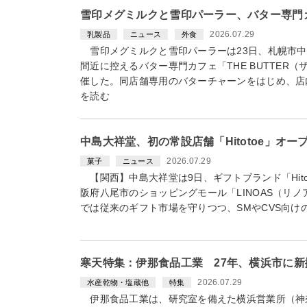
雪印メグミルクと雪印パーラー、バター専門
2026.07.29
乳製品
ニュース
外食
雪印メグミルクと雪印パーラーは23日、札幌市中
間近に控えるバター専門カフェ「THE BUTTER
催した。同店舗専用のバターチャーンをはじめ、店
を読む
中島大祥堂、初の常設店舗「Hitotoe」オ
2026.07.29
菓子
ニュース
【関西】中島大祥堂は9日、ギフトブランド「Hit
阪府八尾市のショッピングモール「LINOAS（リ
では従来のギフト市場を守りつつ、SMやCVS向
寒天特集：伊那食品工業 27年、横浜市に
2026.07.29
水産乾物・塩蔵他
特集
伊那食品工業は、研究室を備えた横浜営業所（神奈