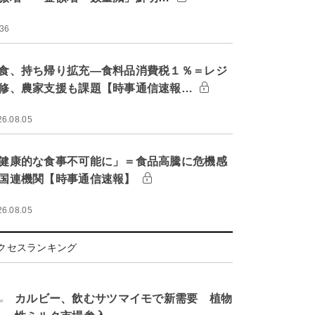
:36
食、持ち帰り拡充―食料品消費税１％＝レジ
修、農家支援も課題【時事通信速報…
26.08.05
健康的な食事不可能に」＝食品高騰に危機感
国連機関【時事通信速報】
26.08.05
クセスランキング
.
カルビー、飲むサツマイモで新需要 植物