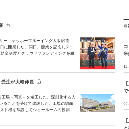
業
速
リー「ヤッホーブルーイング大阪醸造
コ
3日に開業した。同日、開業を記念しテー
助金制度とクラウドファンディングを組
米
11:
 受注が大幅伸長
【
で
2工場＝写真＝を竣工した。深刻化する人
いることを受けて建設した。工場の総面
09
テスト機を常設してショールームの役割
【
と