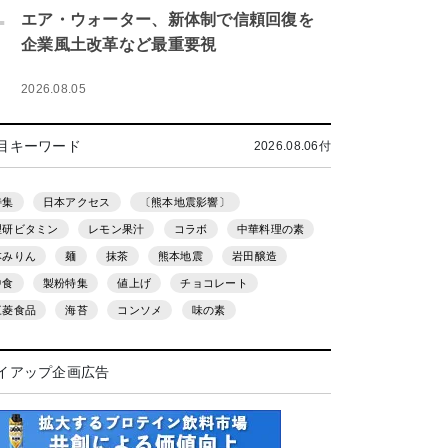
.
エア・ウォーター、新体制で信頼回復を
企業風土改革など最重要視
2026.08.05
目キーワード
2026.08.06付
特集
日本アクセス
〔熊本地震影響〕
理研ビタミン
レモン果汁
コラボ
中華料理の素
本みりん
麺
抹茶
熊本地震
岩田醸造
中食
製粉特集
値上げ
チョコレート
三菱食品
海苔
コンソメ
味の素
イアップ企画広告