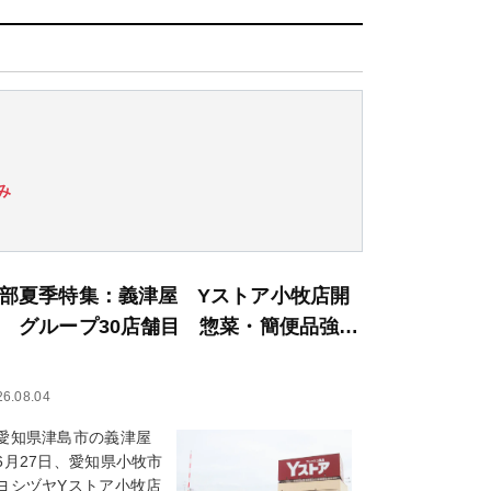
み
部夏季特集：義津屋 Yストア小牧店開
 グループ30店舗目 惣菜・簡便品強…
26.08.04
知県津島市の義津屋
6月27日、愛知県小牧市
ヨシヅヤYストア小牧店