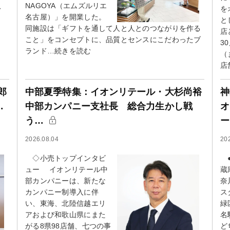
、
NAGOYA（エムズルリエ
を
名古屋）」を開業した。
と
同施設は「ギフトを通して人と人とのつながりを作る
店
こと」をコンセプトに、品質とセンスにこだわったブ
3
ランド…続きを読む
（
店
郎
中部夏季特集：イオンリテール・大杉尚裕
神
…
中部カンパニー支社長 総合力生かし戦
オ
う…
ー
2026.08.04
20
◇小売トップインタビ
●
ュー イオンリテール中
蔵
部カンパニーは、新たな
奈
カンパニー制導入に伴
ス
い、東海、北陸信越エリ
緑
アおよび和歌山県にまた
名
がる8県98店舗、七つの事
ど