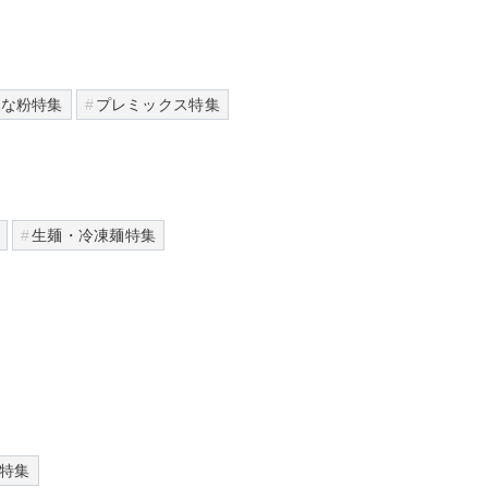
きな粉特集
プレミックス特集
生麺・冷凍麺特集
特集