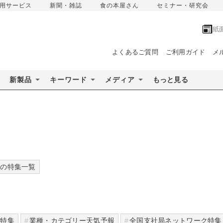
用サービス
新聞・雑誌
食の本屋さん
セミナー・研究会
紙
よくあるご質問
ご利用ガイド
メ
新製品
キーワード
メディア
もっと見る
新の特集一覧
春特集
業種・カテゴリー天気予報
全国支社局ネットワーク特集