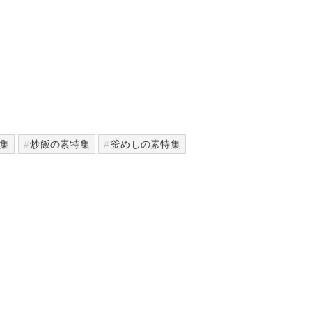
集
炒飯の素特集
釜めしの素特集