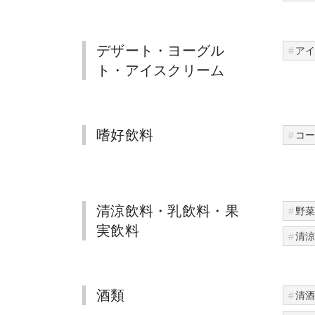
デザート・ヨーグル
ア
ト・アイスクリーム
嗜好飲料
コ
清涼飲料・乳飲料・果
野
実飲料
清
酒類
清