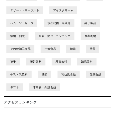
デザート・ヨーグルト
アイスクリーム
ハム・ソーセージ
水産乾物・塩蔵他
練り製品
漬物・佃煮
豆腐・納豆・コンニャク
農産乾物
その他加工食品
生鮮食品
珍味
惣菜
菓子
嗜好飲料
果実飲料
清涼飲料
牛乳・乳飲料
酒類
乳幼児食品
健康食品
ギフト
非常食・介護食他
アクセスランキング