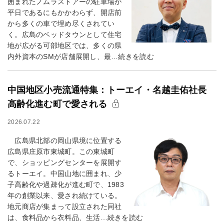
囲まれたノムラストアーの駐車場が
平日であるにもかかわらず、開店前
から多くの車で埋め尽くされてい
く。広島のベッドタウンとして住宅
地が広がる可部地区では、多くの県
内外資本のSMが店舗展開し、最…続きを読む
中国地区小売流通特集：トーエイ・名越圭佑社長
高齢化進む町で愛される
2026.07.22
広島県北部の岡山県境に位置する
広島県庄原市東城町。この東城町
で、ショッピングセンターを展開す
るトーエイ。中国山地に囲まれ、少
子高齢化や過疎化が進む町で、1983
年の創業以来、愛され続けている。
地元商店が集まって設立された同社
は、食料品から衣料品、生活…続きを読む