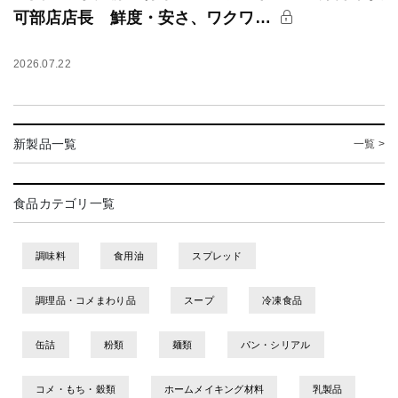
可部店店長 鮮度・安さ、ワクワ…
2026.07.22
新製品一覧
一覧 >
食品カテゴリ一覧
調味料
食用油
スプレッド
調理品・コメまわり品
スープ
冷凍食品
缶詰
粉類
麺類
パン・シリアル
コメ・もち・穀類
ホームメイキング材料
乳製品