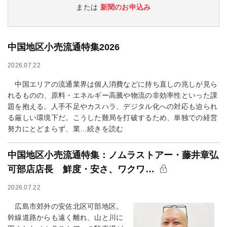
または
新聞のお申込み
中国地区小売流通特集2026
2026.07.22
中国エリアの流通業界は個人消費などに持ち直しの兆しが見ら
れるものの、原料・エネルギー高騰や物流の非効率性といった課
題を抱える。人手不足やカスハラ、デジタル化への対応も迫られ
る厳しい環境下だ。こうした難局を打破するため、単独での経営
努力にとどまらず、業…続きを読む
中国地区小売流通特集：ノムラストアー・藤井章弘
可部店店長 鮮度・安さ、ワクワ…
2026.07.22
広島市郊外の安佐北区可部地区。
幹線道路からも遠く離れ、山と川に