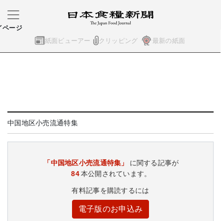
イページ
紙面ビューアー
クリッピング
最新の紙面
中国地区小売流通特集
「中国地区小売流通特集」
に関する記事が
84
本公開されています。
有料記事を購読するには
電子版のお申込み