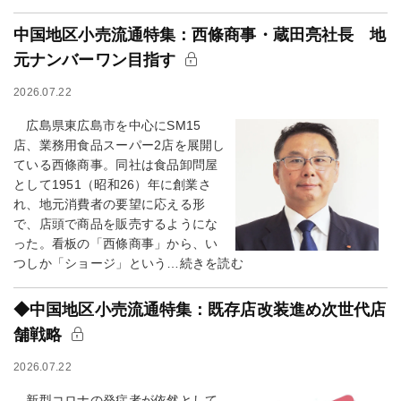
中国地区小売流通特集：西條商事・蔵田亮社長 地
元ナンバーワン目指す
2026.07.22
広島県東広島市を中心にSM15
店、業務用食品スーパー2店を展開し
ている西條商事。同社は食品卸問屋
として1951（昭和26）年に創業さ
れ、地元消費者の要望に応える形
で、店頭で商品を販売するようにな
った。看板の「西條商事」から、い
つしか「ショージ」という…続きを読む
◆中国地区小売流通特集：既存店改装進め次世代店
舗戦略
2026.07.22
新型コロナの発症者が依然として