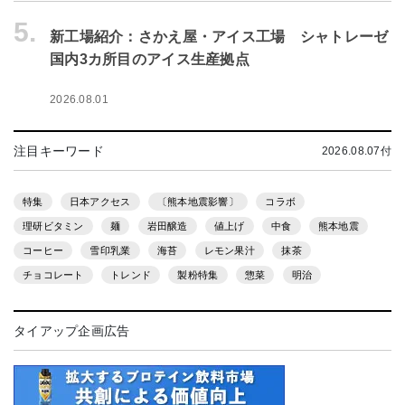
5.
新工場紹介：さかえ屋・アイス工場 シャトレーゼ
国内3カ所目のアイス生産拠点
2026.08.01
注目キーワード
2026.08.07付
特集
日本アクセス
〔熊本地震影響〕
コラボ
理研ビタミン
麺
岩田醸造
値上げ
中食
熊本地震
コーヒー
雪印乳業
海苔
レモン果汁
抹茶
チョコレート
トレンド
製粉特集
惣菜
明治
タイアップ企画広告