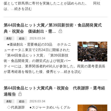
援として群馬県に寄付を実施したことが認められた。 同社
は、…続きを読む
第44回食品ヒット大賞／第39回新技術・食品開発賞式
典・祝賀会 価値創出・需…
2026.03.04
表彰
総合
●価値創出・需要喚起の33品 ホテルニ
ューオータニ東京で2月24日に開催された
「第44回食品ヒット大賞」「第39回新技
術・食品開発賞」の贈呈式および祝賀パー
ティーには、業界関係者約450人が参加した。両賞の選考委員長
が選考経過を報告した後、優秀ヒッ…続きを読む
第44回食品ヒット大賞式典・祝賀会 代表謝辞・選考経
過報告
2026.03.04
表彰
総合
◇代表謝辞 ●スジャータめいらくグル