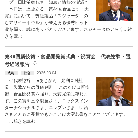
ープ 日比治雄代表 知恵と情熱の“結晶”
本日は、歴史ある「第44回食品ヒット大
賞」において、弊社製品「スジャータ の
むアサイーボウル」が栄えある優秀ヒット
賞を賜り、誠にありがとうございます。スジャータめいらく…続
きを読む
第39回新技術・食品開発賞式典・祝賀会 代表謝辞・選
考経過報告
2026.03.04
表彰
総合
◇代表謝辞 ●あじかん 足利直純社
長 失敗からの価値創造 このたびは新技
術・食品開発賞を賜り、大変光栄に存じま
す。この賞を三幸製菓さま、ニックスイン
ターナショナルさま、ニップンさま、明治
さまとともに受賞できたことは大変名誉なことでございます。
…続きを読む