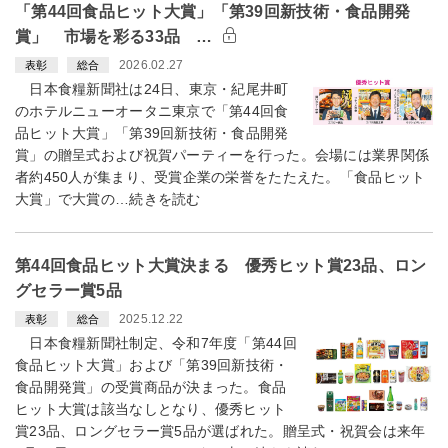
「第44回食品ヒット大賞」「第39回新技術・食品開発
賞」 市場を彩る33品 …
2026.02.27
表彰
総合
日本食糧新聞社は24日、東京・紀尾井町
のホテルニューオータニ東京で「第44回食
品ヒット大賞」「第39回新技術・食品開発
賞」の贈呈式および祝賀パーティーを行った。会場には業界関係
者約450人が集まり、受賞企業の栄誉をたたえた。「食品ヒット
大賞」で大賞の…続きを読む
第44回食品ヒット大賞決まる 優秀ヒット賞23品、ロン
グセラー賞5品
2025.12.22
表彰
総合
日本食糧新聞社制定、令和7年度「第44回
食品ヒット大賞」および「第39回新技術・
食品開発賞」の受賞商品が決まった。食品
ヒット大賞は該当なしとなり、優秀ヒット
賞23品、ロングセラー賞5品が選ばれた。贈呈式・祝賀会は来年