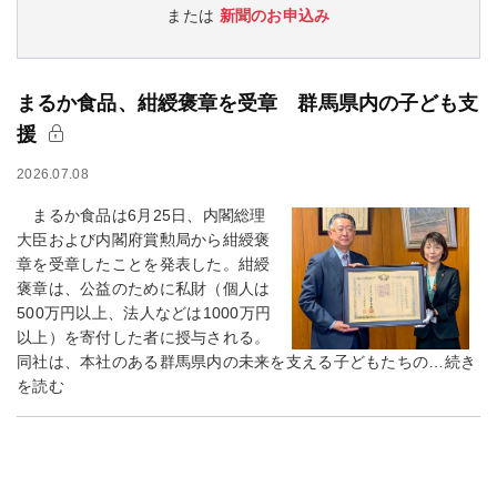
または
新聞のお申込み
まるか食品、紺綬褒章を受章 群馬県内の子ども支
援
2026.07.08
まるか食品は6月25日、内閣総理
大臣および内閣府賞勲局から紺綬褒
章を受章したことを発表した。紺綬
褒章は、公益のために私財（個人は
500万円以上、法人などは1000万円
以上）を寄付した者に授与される。
同社は、本社のある群馬県内の未来を支える子どもたちの…続き
を読む