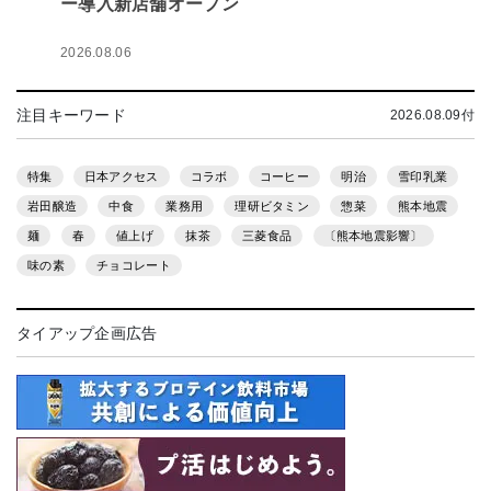
ー導入新店舗オープン
2026.08.06
注目キーワード
2026.08.09付
特集
日本アクセス
コラボ
コーヒー
明治
雪印乳業
岩田醸造
中食
業務用
理研ビタミン
惣菜
熊本地震
麺
春
値上げ
抹茶
三菱食品
〔熊本地震影響〕
味の素
チョコレート
タイアップ企画広告