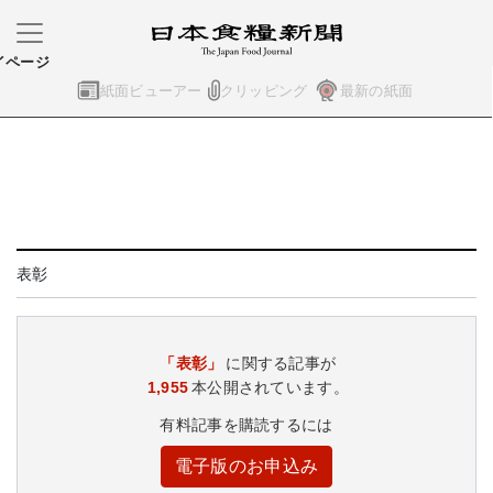
イページ
紙面ビューアー
クリッピング
最新の紙面
表彰
「表彰」
に関する記事が
1,955
本公開されています。
有料記事を購読するには
電子版のお申込み