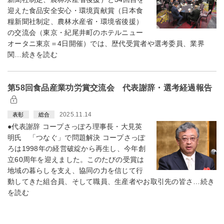
迎えた食品安全安心・環境貢献賞（日本食
糧新聞社制定、農林水産省・環境省後援）
の交流会（東京・紀尾井町のホテルニュー
オータニ東京＝4日開催）では、歴代受賞者や選考委員、業界
関…続きを読む
第58回食品産業功労賞交流会 代表謝辞・選考経過報告
2025.11.14
表彰
総合
●代表謝辞 コープさっぽろ理事長・大見英
明氏 「つなぐ」で問題解決 コープさっぽ
ろは1998年の経営破綻から再生し、今年創
立60周年を迎えました。このたびの受賞は
地域の暮らしを支え、協同の力を信じて行
動してきた組合員、そして職員、生産者やお取引先の皆さ…続き
を読む