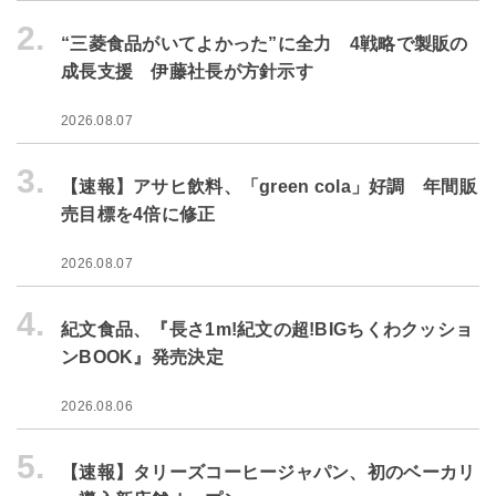
2.
“三菱食品がいてよかった”に全力 4戦略で製販の
成長支援 伊藤社長が方針示す
2026.08.07
3.
【速報】アサヒ飲料、「green cola」好調 年間販
売目標を4倍に修正
2026.08.07
4.
紀文食品、『長さ1m!紀文の超!BIGちくわクッショ
ンBOOK』発売決定
2026.08.06
5.
【速報】タリーズコーヒージャパン、初のベーカリ