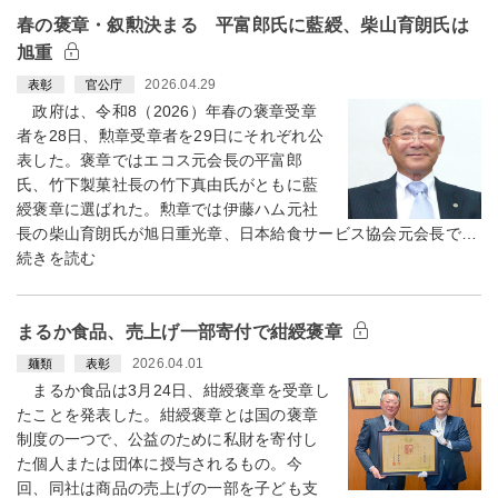
春の褒章・叙勲決まる 平富郎氏に藍綬、柴山育朗氏は
旭重
2026.04.29
表彰
官公庁
政府は、令和8（2026）年春の褒章受章
者を28日、勲章受章者を29日にそれぞれ公
表した。褒章ではエコス元会長の平富郎
氏、竹下製菓社長の竹下真由氏がともに藍
綬褒章に選ばれた。勲章では伊藤ハム元社
長の柴山育朗氏が旭日重光章、日本給食サービス協会元会長で…
続きを読む
まるか食品、売上げ一部寄付で紺綬褒章
2026.04.01
麺類
表彰
まるか食品は3月24日、紺綬褒章を受章し
たことを発表した。紺綬褒章とは国の褒章
制度の一つで、公益のために私財を寄付し
た個人または団体に授与されるもの。今
回、同社は商品の売上げの一部を子ども支