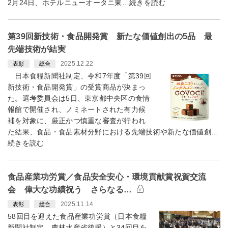
2月24日、ホテルニューオータニ東…続きを読む
第39回新技術・食品開発賞 新たな価値創出の5品 最
先端技術が結実
2025.12.22
表彰
総合
日本食糧新聞社制定、令和7年度「第39回
新技術・食品開発賞」の受賞商品が決まっ
た。選考委員会は5日、東京都中央区の食情
報館で開催され、ノミネートされた有力候
補を対象に、厳正かつ慎重な審査が行われ
た結果、食品・食品素材分野における先端技術や新たな価値創…
続きを読む
食品産業功労賞／食品安全安心・環境貢献賞祝賀交流
会 偉大な功績祝う さらなる…
2025.11.14
表彰
総合
58回目を迎えた食品産業功労賞（日本食糧
新聞社制定、農林水産省後援）と34回目を