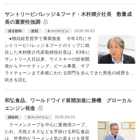
サントリービバレッジ＆フード・木村穣介社長 数量成
長の重要性強調
2026.08.05
清涼飲料
酒類
キーパーソン
●独自経営哲学で事業推進 今年3月にサ
ントリービバレッジ＆フードのトップに就
任した木村穣介代表取締役社長は、83年に
サントリー入社以来、ウイスキーの技術開
発からマーケティング、ビール事業、サプ
ライチェーンまで多岐にわたる部門を歩んできた異色の経歴を…
続きを読む
和弘食品、ワールドワイド展開加速に勝機 グローカル
エンジン発進
2026.08.05
調味料
キーパーソン
ラーメンスープを中心に業務用スープ、
たれ、天然エキスなどを手掛ける和弘食品
は、世界的なラーメン人気の高まりを背景