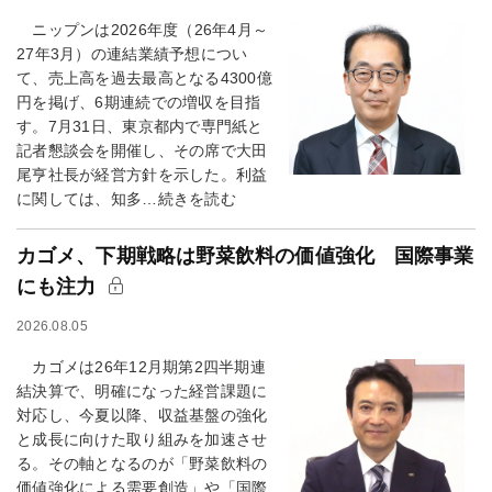
ニップンは2026年度（26年4月～
27年3月）の連結業績予想につい
て、売上高を過去最高となる4300億
円を掲げ、6期連続での増収を目指
す。7月31日、東京都内で専門紙と
記者懇談会を開催し、その席で大田
尾亨社長が経営方針を示した。利益
に関しては、知多…続きを読む
カゴメ、下期戦略は野菜飲料の価値強化 国際事業
にも注力
2026.08.05
カゴメは26年12月期第2四半期連
結決算で、明確になった経営課題に
対応し、今夏以降、収益基盤の強化
と成長に向けた取り組みを加速させ
る。その軸となるのが「野菜飲料の
価値強化による需要創造」や「国際