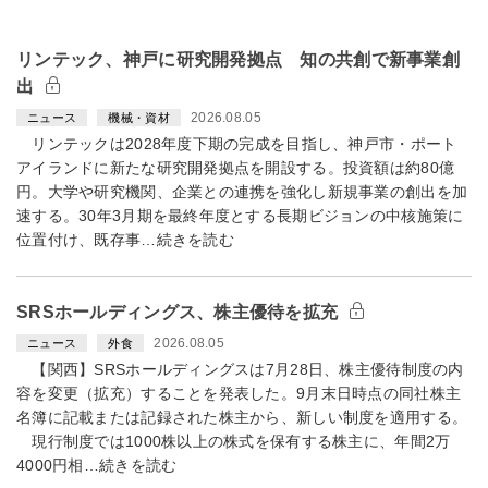
リンテック、神戸に研究開発拠点 知の共創で新事業創
出
2026.08.05
ニュース
機械・資材
リンテックは2028年度下期の完成を目指し、神戸市・ポート
アイランドに新たな研究開発拠点を開設する。投資額は約80億
円。大学や研究機関、企業との連携を強化し新規事業の創出を加
速する。30年3月期を最終年度とする長期ビジョンの中核施策に
位置付け、既存事…続きを読む
SRSホールディングス、株主優待を拡充
2026.08.05
ニュース
外食
【関西】SRSホールディングスは7月28日、株主優待制度の内
容を変更（拡充）することを発表した。9月末日時点の同社株主
名簿に記載または記録された株主から、新しい制度を適用する。
現行制度では1000株以上の株式を保有する株主に、年間2万
4000円相…続きを読む