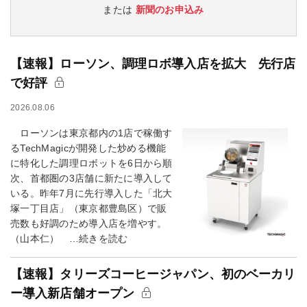
または
新聞のお申込み
【速報】ローソン、調理ロボ導入店を拡大 先行店
で好評
2026.08.06
ローソンは東京都内の1店で稼働す
るTechMagicが開発した炒める機能
に特化した調理ロボットを6日から順
次、首都圏の3店舗に新たに導入して
いる。昨年7月に先行導入した「北大
塚一丁目店」（東京都豊島区）で販
売数も好調のため導入店を増やす。
（山本仁） …続きを読む
【速報】タリーズコーヒージャパン、初のベーカリ
ー導入新店舗オープン