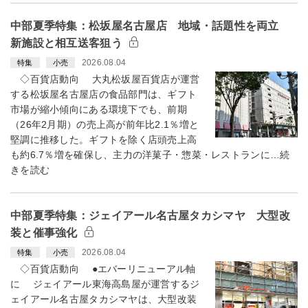
中部夏季特集：松坂屋名古屋店 地域・話題性を両立
新施設と相互送客狙う
2026.08.04
特集
小売
◇百貨店動向 大丸松坂屋百貨店が運営
する松坂屋名古屋店の食品部門は、ギフト
市場が縮小傾向にある環境下でも、前期
（26年2月期）の売上高が前年比2.1％増と
堅調に推移した。ギフトを除く店頭売上高
も約6.7％増を確保し、主力の洋菓子・惣菜・レストランに…続
きを読む
中部夏季特集：ジェイアール名古屋タカシマヤ 大型改
装と催事強化
2026.08.04
特集
小売
◇百貨店動向 ●エバーリニューアル軸
に ジェイアール東海高島屋が運営するジ
ェイアール名古屋タカシマヤは、大型改装