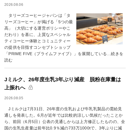
2026.08.06
タリーズコーヒージャパンは「タ
リーズコーヒー」が掲げる「5つの最
高」（大切にする運営ポリシーやこ
だわり）を基に、上質なスペシャル
ティコーヒー体験とコミュニティー
の提供を目指すコンセプトショップ
「PRIME FIVE（プライムファイブ）」を展開している…続きを
読む
Jミルク、26年度生乳3年ぶり減産 脱粉在庫量は
上振れへ
2026.08.05
Jミルクは7月31日、26年度の生乳および牛乳乳製品の需給見
通しを発表した。6月が近年では比較的涼しい気候だったことか
ら、前回（6月5日）公表の見通しからは上方修正したものの、全
国の生乳生産量は前年比0.9％減の733万1000tで、3年ぶりに減