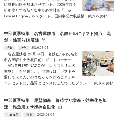
に成長戦略を加速させている。2026年度を
初年度とする新たな中期経営計画「The
Glocal Engine」をスタート。国内事業の収益構…続きを読む
中部夏季特集：名古屋鉄道 名鉄ビルにギフト拠点 老
舗・銘菓ら10店舗
2026.08.04
特集
小売
名古屋鉄道は6月24日、名鉄ビル内の名鉄
名古屋駅中央改札口前にギフトコーナー
「M's RELIER NAGOYA（エムズルリエ名
古屋）」を開業した。同施設は「ギフトを
通して人と人とのつながりを作ること」を
コンセプトに、品質とセンスにこだわったブランド…続きを読む
中部夏季特集：尾鷲物産 養殖ブリ増産・効率化を加
速 稚魚用エサ攪拌自動化
2026.08.04
生鮮食品
特集