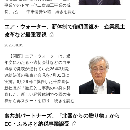
事業でのトマト他二次加工事業の成
長」だ。 中東情勢や継…続きを読む
エア・ウォーター、新体制で信頼回復を 企業風土
改革など最重要視
2026.08.05
【関西】エア・ウォーターは、過
年度にわたる不適切会計などの自主
点検で発表が遅れていた26年3月期
連結決算の発表と会見を7月31日に
実施。6月29日に就任した千歳喜弘
新社長が「徹底的に事業の中身を見
直した。新しい経営体制で今回の決
算から再スタートを切り…続きを読む
食共創パートナーズ、「北国からの贈り物」から
EC・ふるさと納税事業譲受