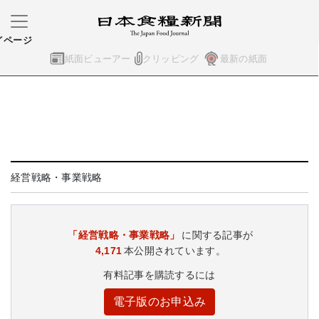
イページ
紙面ビューアー
クリッピング
最新の紙面
経営戦略・事業戦略
「経営戦略・事業戦略」
に関する記事が
4,171
本公開されています。
有料記事を購読するには
電子版のお申込み