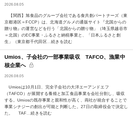
2026.08.05
【関西】旭食品のグループ会社である食共創パートナーズ（東
京都港区＝FCCP）は、北海道グルメの通販サイト『北国からの
贈り物』の運営などを行う「北国からの贈り物」（埼玉県越谷市
＝北国）のEC事業・ふるさと納税事業と、「日本ふるさと創
生」（東京都千代田区…続きを読む
Umios、子会社の一部事業吸収 TAFCO、漁業中
核企業へ
2026.08.05
Umiosは10月1日、完全子会社の大洋エーアンドエフ
（TAFCO）が展開する養殖と加工食品事業を会社分割し、吸収
する。Umiosの既存事業と親和性が高く、両社が統合することで
事業シナジーの創出が可能と判断した。27日の取締役会で決定し
た。 TAF…続きを読む