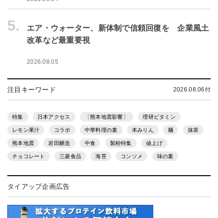
5.
エア・ウォーター、新体制で信頼回復を 企業風土
改革など最重要視
2026.08.05
注目キーワード
2026.08.06付
特集
日本アクセス
〔熊本地震影響〕
理研ビタミン
レモン果汁
コラボ
中華料理の素
本みりん
麺
抹茶
熊本地震
岩田醸造
中食
製粉特集
値上げ
チョコレート
三菱食品
海苔
コンソメ
味の素
タイアップ企画広告