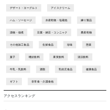
デザート・ヨーグルト
アイスクリーム
ハム・ソーセージ
水産乾物・塩蔵他
練り製品
漬物・佃煮
豆腐・納豆・コンニャク
農産乾物
その他加工食品
生鮮食品
珍味
惣菜
菓子
嗜好飲料
果実飲料
清涼飲料
牛乳・乳飲料
酒類
乳幼児食品
健康食品
ギフト
非常食・介護食他
アクセスランキング