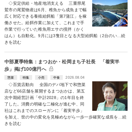
◇安定供給・地産地消支える 三重県尾
鷲市の尾鷲物産は6月、稚魚から成魚まで幅
広く対応できる養殖給餌船「第7蒲江」を稼
働させた。給餌作業に加えて、これまで手
作業で行っていた稚魚用エサの撹拌（かく
はん）も自動化。9月には3隻目となる大型給餌船（2台のい…続
きを読む
中部夏季特集：まつおか・松岡まち子社長 「着実半
歩」掲げ100億円へ
2026.08.04
惣菜
特集
小売
中食
◇百貨店動向 全国のデパ地下で和惣菜
店など66店舗を展開するまつおかは、第五
次中期経営計画「中計2028」の1年目を終
了した。消費の明確な二極化が進む中、同
社はこれまでのスローガンに「着実半歩」
を加え、世の中の変化を見極めながら一歩一歩確実な成長を…続
きを読む