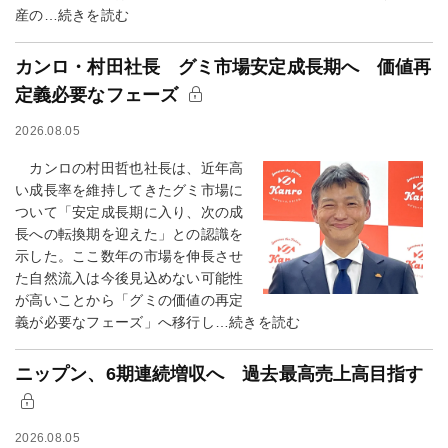
産の…続きを読む
カンロ・村田社長 グミ市場安定成長期へ 価値再
定義必要なフェーズ
2026.08.05
カンロの村田哲也社長は、近年高
い成長率を維持してきたグミ市場に
ついて「安定成長期に入り、次の成
長への転換期を迎えた」との認識を
示した。ここ数年の市場を伸長させ
た自然流入は今後見込めない可能性
が高いことから「グミの価値の再定
義が必要なフェーズ」へ移行し…続きを読む
ニップン、6期連続増収へ 過去最高売上高目指す
2026.08.05