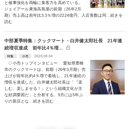
と催事強化を両輪に集客力を高めている。
ジェイアール東海高島屋の前期（26年2月
期）売上高は前年比3.3％増の2224億円、入店客数は同…続きを
読む
中部夏季特集：クックマート・白井健太郎社長 21年連
続増収達成 前年比4％増…
2026.08.04
特集
小売
◇小売トップインタビュー 愛知県豊橋
市のクックマートは、前期（26年3月期）売
上げが前年比約4％増で着地し、21年連続の
増収を達成した。白井健太郎社長は「『楽
しむ、楽しませる！』という組織文化が主
な好調要因だ」と分析する。9月には5年ぶ
りの新店とな…続きを読む