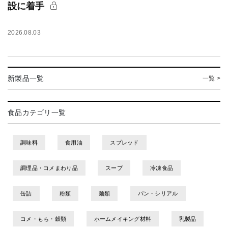
設に着手
2026.08.03
新製品一覧
一覧 >
食品カテゴリ一覧
調味料
食用油
スプレッド
調理品・コメまわり品
スープ
冷凍食品
缶詰
粉類
麺類
パン・シリアル
コメ・もち・穀類
ホームメイキング材料
乳製品