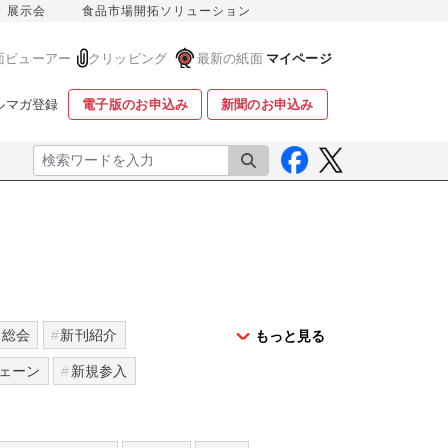
展示会
食品市場開拓ソリューション
面ビューアー
クリッピング
最新の紙面
マイページ
ルマガ登録
電子版のお申込み
新聞のお申込み
検索
総会
新刊紹介
もっと見る
ェーン
新規参入
業務用
健康
食育