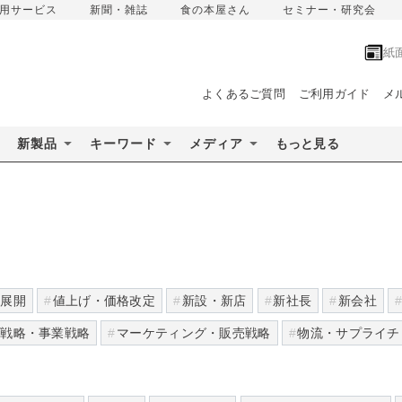
用サービス
新聞・雑誌
食の本屋さん
セミナー・研究会
紙
よくあるご質問
ご利用ガイド
メ
新製品
キーワード
メディア
もっと見る
外展開
値上げ・価格改定
新設・新店
新社長
新会社
営戦略・事業戦略
マーケティング・販売戦略
物流・サプライチ
品安全・衛生管理
品質管理・生産管理
食品表示
家計調査
境