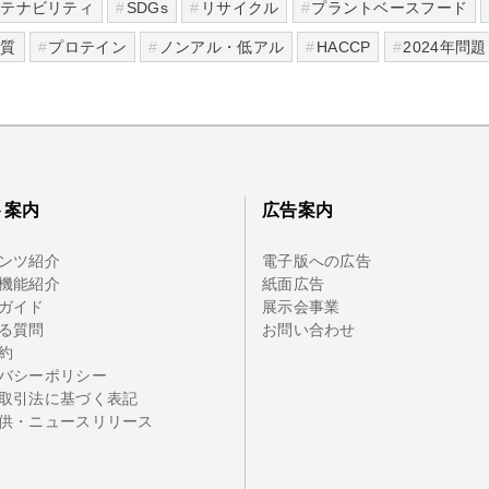
ステナビリティ
SDGs
リサイクル
プラントベースフード
糖質
プロテイン
ノンアル・低アル
HACCP
2024年問題
ト案内
広告案内
ンツ紹介
電子版への広告
機能紹介
紙面広告
ガイド
展示会事業
る質問
お問い合わせ
約
バシーポリシー
取引法に基づく表記
供・ニュースリリース