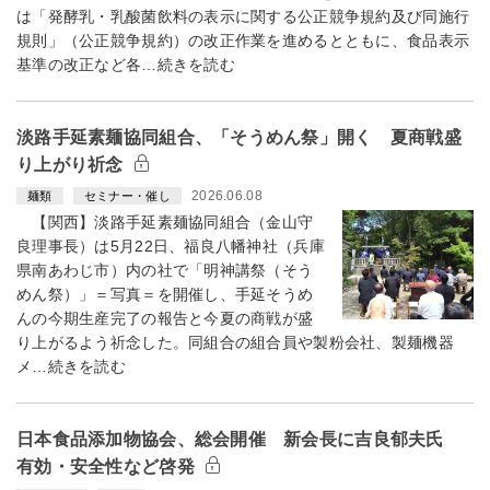
は「発酵乳・乳酸菌飲料の表示に関する公正競争規約及び同施行
規則」（公正競争規約）の改正作業を進めるとともに、食品表示
基準の改正など各…続きを読む
淡路手延素麺協同組合、「そうめん祭」開く 夏商戦盛
り上がり祈念
2026.06.08
麺類
セミナー・催し
【関西】淡路手延素麺協同組合（金山守
良理事長）は5月22日、福良八幡神社（兵庫
県南あわじ市）内の社で「明神講祭（そう
めん祭）」＝写真＝を開催し、手延そうめ
んの今期生産完了の報告と今夏の商戦が盛
り上がるよう祈念した。同組合の組合員や製粉会社、製麺機器
メ…続きを読む
日本食品添加物協会、総会開催 新会長に吉良郁夫氏
有効・安全性など啓発