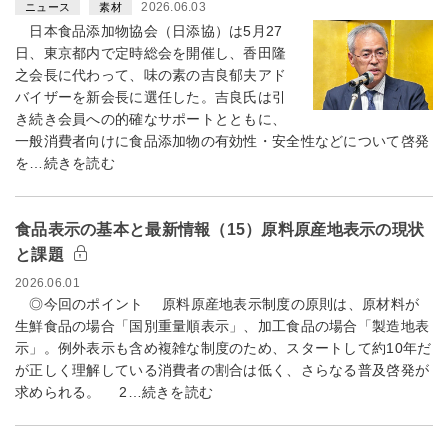
2026.06.03
ニュース
素材
日本食品添加物協会（日添協）は5月27
日、東京都内で定時総会を開催し、香田隆
之会長に代わって、味の素の吉良郁夫アド
バイザーを新会長に選任した。吉良氏は引
き続き会員への的確なサポートとともに、
一般消費者向けに食品添加物の有効性・安全性などについて啓発
を…続きを読む
食品表示の基本と最新情報（15）原料原産地表示の現状
と課題
2026.06.01
◎今回のポイント 原料原産地表示制度の原則は、原材料が
生鮮食品の場合「国別重量順表示」、加工食品の場合「製造地表
示」。例外表示も含め複雑な制度のため、スタートして約10年だ
が正しく理解している消費者の割合は低く、さらなる普及啓発が
求められる。 2…続きを読む