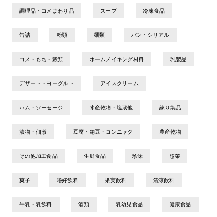
調理品・コメまわり品
スープ
冷凍食品
缶詰
粉類
麺類
パン・シリアル
コメ・もち・穀類
ホームメイキング材料
乳製品
デザート・ヨーグルト
アイスクリーム
ハム・ソーセージ
水産乾物・塩蔵他
練り製品
漬物・佃煮
豆腐・納豆・コンニャク
農産乾物
その他加工食品
生鮮食品
珍味
惣菜
菓子
嗜好飲料
果実飲料
清涼飲料
牛乳・乳飲料
酒類
乳幼児食品
健康食品