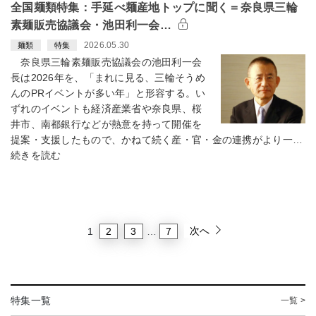
全国麺類特集：手延べ麺産地トップに聞く＝奈良県三輪
素麺販売協議会・池田利一会…
2026.05.30
麺類
特集
奈良県三輪素麺販売協議会の池田利一会
長は2026年を、「まれに見る、三輪そうめ
んのPRイベントが多い年」と形容する。い
ずれのイベントも経済産業省や奈良県、桜
井市、南都銀行などが熱意を持って開催を
提案・支援したもので、かねて続く産・官・金の連携がより一…
続きを読む
次へ
2
3
7
1
…
特集一覧
一覧 >