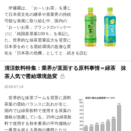
伊藤園は、「お～いお茶」を通じ
て日本茶文化の継承や茶業界の持続
可能な発展に取り組む中、国内の
「お～いお茶」ブランドのパッケー
ジに「純国産茶葉100％」を表記し
た。世界的な抹茶需要拡大を背景に
日本茶をめぐる需給環境の急激な変
化を「日本茶の危機」としてと…続きを読む
清涼飲料特集：業界が直面する原料事情＝緑茶 抹
茶人気で需給環境急変
2026.07.14
世界的な抹茶ブームを背景に原料
茶葉の需給バランスに乱れが生じ、
国内では緑茶飲料で使用する茶葉の
価格が急騰している。25年は緑茶飲
料で使用する秋冬番茶の平均価格が
一番茶を超える異例の事態となり、