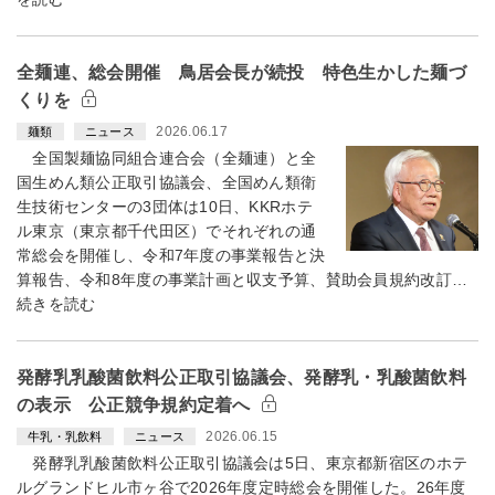
全麺連、総会開催 鳥居会長が続投 特色生かした麺づ
くりを
2026.06.17
麺類
ニュース
全国製麺協同組合連合会（全麺連）と全
国生めん類公正取引協議会、全国めん類衛
生技術センターの3団体は10日、KKRホテ
ル東京（東京都千代田区）でそれぞれの通
常総会を開催し、令和7年度の事業報告と決
算報告、令和8年度の事業計画と収支予算、賛助会員規約改訂…
続きを読む
発酵乳乳酸菌飲料公正取引協議会、発酵乳・乳酸菌飲料
の表示 公正競争規約定着へ
2026.06.15
牛乳・乳飲料
ニュース
発酵乳乳酸菌飲料公正取引協議会は5日、東京都新宿区のホテ
ルグランドヒル市ヶ谷で2026年度定時総会を開催した。26年度