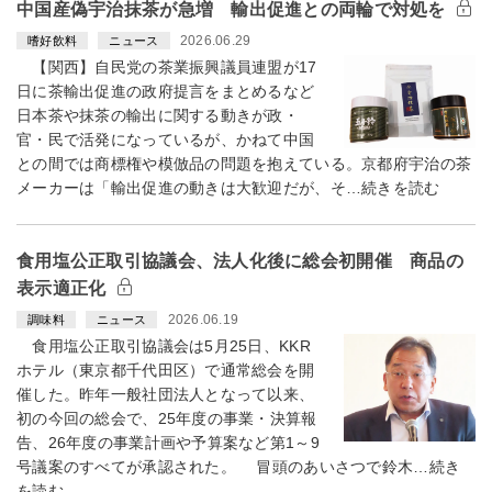
中国産偽宇治抹茶が急増 輸出促進との両輪で対処を
2026.06.29
嗜好飲料
ニュース
【関西】自民党の茶業振興議員連盟が17
日に茶輸出促進の政府提言をまとめるなど
日本茶や抹茶の輸出に関する動きが政・
官・民で活発になっているが、かねて中国
との間では商標権や模倣品の問題を抱えている。京都府宇治の茶
メーカーは「輸出促進の動きは大歓迎だが、そ…続きを読む
食用塩公正取引協議会、法人化後に総会初開催 商品の
表示適正化
2026.06.19
調味料
ニュース
食用塩公正取引協議会は5月25日、KKR
ホテル（東京都千代田区）で通常総会を開
催した。昨年一般社団法人となって以来、
初の今回の総会で、25年度の事業・決算報
告、26年度の事業計画や予算案など第1～9
号議案のすべてが承認された。 冒頭のあいさつで鈴木…続き
を読む