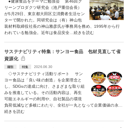
●健康食品をテーマに勉強会 第46回グ
リーンプロダクツ研究会（池戸重信会長）
が5月29日、東京都大田区立消費者生活セン
ターで開かれた。同研究会は（有）神山包
装材料取締役社長の神山雅彦氏が事務局を務め、1995年から行
われている勉強会。近年は食品安全…続きを読む
サステナビリティ特集：サンヨー食品 包材見直して省
資源化
2026.06.30
麺類
特集
◇サステナビリティ活動リポート サン
ヨー食品は「良い味の創造」を企業理念と
し、SDGsの達成に向け、さまざまな取り組
みを推進している。その活動内容は、再生
可能エネルギーの利用や、自社製品の環境
負荷低減など多岐にわたり、全社が一丸となって企業価値の永…
続きを読む