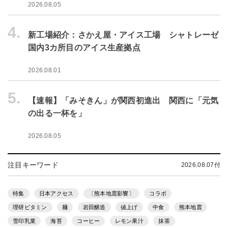
2026.08.05
4.
新工場紹介：さかえ屋・アイス工場 シャトレーゼ
国内3カ所目のアイス生産拠点
2026.08.01
5.
【速報】「みそきん」が関西初進出 関西に「元気
の出る一杯を」
2026.08.05
注目キーワード
2026.08.07付
特集
日本アクセス
〔熊本地震影響〕
コラボ
理研ビタミン
麺
岩田醸造
値上げ
中食
熊本地震
雪印乳業
海苔
コーヒー
レモン果汁
抹茶