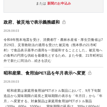
または
新聞のお申込み
政府、被災地で表示義務緩和
2026.08.03
令和8年熊本地震を受け、消費者庁・農林水産省・厚生労働省は7
月29日、災害救助法の適用を受けた被災地（熊本県の21市町
村）で食品表示基準の適用を一部緩和することとした。被災地へ
の食料の円滑な供給を最優先とするため。また今後、21市町村以
外で新たに同法の…続きを読む
昭和産業、食用油PET品を年月表示へ変更
2026.08.03
昭和産業は家庭用食用油PETボトル製品において、9月下旬製
造品から賞味期限の延長と賞味期限の表示を「年月日」から「年
月」へ変更する。対象製品は家庭用食用油PETボトル製品
（300g、600g、1000g）。賞味期限の延長は、300gと600gが