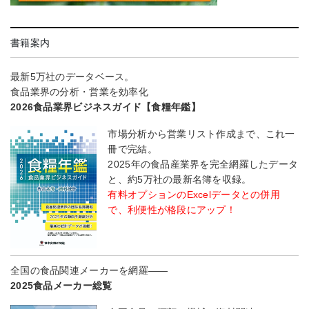
書籍案内
最新5万社のデータベース。
食品業界の分析・営業を効率化
2026食品業界ビジネスガイド【食糧年鑑】
市場分析から営業リスト作成まで、これ一
冊で完結。
2025年の食品産業界を完全網羅したデータ
と、約5万社の最新名簿を収録。
有料オプションのExcelデータとの併用
で、利便性が格段にアップ！
全国の食品関連メーカーを網羅――
2025食品メーカー総覧