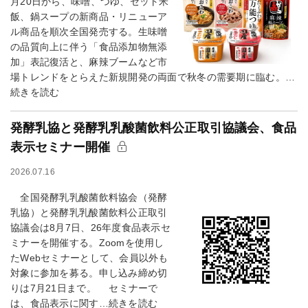
月20日から、味噌、つゆ、セット米
飯、鍋スープの新商品・リニューア
ル商品を順次全国発売する。生味噌
の品質向上に伴う「食品添加物無添
加」表記復活と、麻辣ブームなど市
場トレンドをとらえた新規開発の両面で秋冬の需要期に臨む。…
続きを読む
発酵乳協と発酵乳乳酸菌飲料公正取引協議会、食品
表示セミナー開催
2026.07.16
全国発酵乳乳酸菌飲料協会（発酵
乳協）と発酵乳乳酸菌飲料公正取引
協議会は8月7日、26年度食品表示セ
ミナーを開催する。Zoomを使用し
たWebセミナーとして、会員以外も
対象に参加を募る。申し込み締め切
りは7月21日まで。 セミナーで
は、食品表示に関す…続きを読む