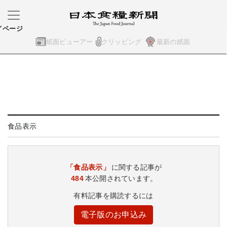
イページ
紙面ビューアー
クリッピング
最新の紙面
食品表示
「食品表示」
に関する記事が
484
本公開されています。
有料記事を購読するには
電子版のお申込み