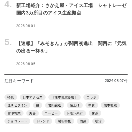
4.
新工場紹介：さかえ屋・アイス工場 シャトレーゼ
国内3カ所目のアイス生産拠点
2026.08.01
5.
【速報】「みそきん」が関西初進出 関西に「元気
の出る一杯を」
2026.08.05
注目キーワード
2026.08.07付
特集
日本アクセス
〔熊本地震影響〕
コラボ
理研ビタミン
麺
岩田醸造
値上げ
中食
熊本地震
雪印乳業
海苔
コーヒー
レモン果汁
抹茶
チョコレート
トレンド
製粉特集
惣菜
明治