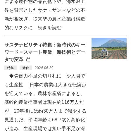
による農作物の品質低下や、海水温上
昇を背景としたサケ・サンマなどの不
漁が相次ぎ、従来型の農水産業は構造
的なリスクに…続きを読む
サステナビリティ特集：新時代のキー
ワード＝スマート農業 新技術とデー
タで変革
2026.06.30
特集
総合
◆労働力不足の切り札に 少人員で
も生産性 日本の農業は大きな転換点
を迎えている。農林水産省によると、
基幹的農業従事者は現在約116万人だ
が、20年後には約30万人まで減少する
見通しだ。平均年齢も68.7歳と高齢化
が進み、生産現場では担い手不足が深