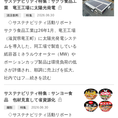
サステナビリティ特集：サクラ食品工
業 竜王工場に太陽光発電
2026.06.30
清涼飲料
特集
◇サステナビリティ活動リポート
サクラ食品工業は26年1月、竜王工場
（滋賀県竜王町）に太陽光発電システ
ムを導入した。同工場で製造している
紙容器ミネラルウオーター（MW）や
ポーションカップ製品は環境負荷の低
さが評価され、順調に売上げを拡大。
社内ではフ…続きを読む
サステナビリティ特集：サンヨー食
品 包材見直して省資源化
2026.06.30
麺類
特集
◇サステナビリティ活動リポート