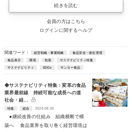
続きを読む
会員の方はこちら
ログインに関するヘルプ
関連ワード：
経営戦略・事業戦略
食品安全・衛生管理
食品表示
環境
包装
サステナビリティ特集
サステナビリティ
SDGs
サンヨー食品
◆サステナビリティ特集：変革の食品
業界最前線 持続可能な成長への道
社会・経…
2026.06.30
特集
総合
●継続改善の仕組み 組織横断で構
築へ 食品業界を取り巻く経営環境は