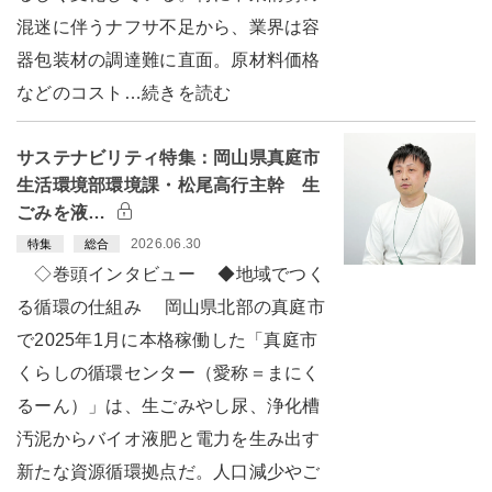
混迷に伴うナフサ不足から、業界は容
器包装材の調達難に直面。原材料価格
などのコスト…続きを読む
サステナビリティ特集：岡山県真庭市
生活環境部環境課・松尾高行主幹 生
ごみを液…
2026.06.30
特集
総合
◇巻頭インタビュー ◆地域でつく
る循環の仕組み 岡山県北部の真庭市
で2025年1月に本格稼働した「真庭市
くらしの循環センター（愛称＝まにく
るーん）」は、生ごみやし尿、浄化槽
汚泥からバイオ液肥と電力を生み出す
新たな資源循環拠点だ。人口減少やご