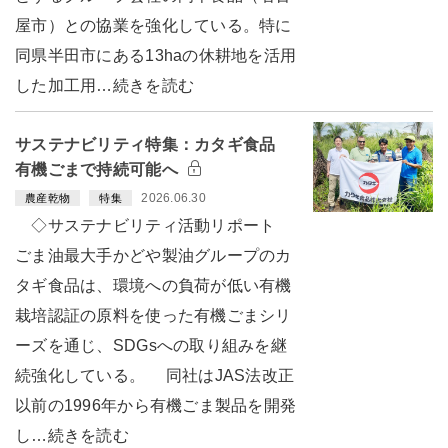
屋市）との協業を強化している。特に
同県半田市にある13haの休耕地を活用
した加工用…続きを読む
サステナビリティ特集：カタギ食品
有機ごまで持続可能へ
2026.06.30
農産乾物
特集
◇サステナビリティ活動リポート
ごま油最大手かどや製油グループのカ
タギ食品は、環境への負荷が低い有機
栽培認証の原料を使った有機ごまシリ
ーズを通じ、SDGsへの取り組みを継
続強化している。 同社はJAS法改正
以前の1996年から有機ごま製品を開発
し…続きを読む