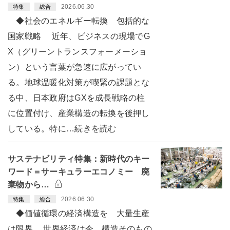
2026.06.30
特集
総合
◆社会のエネルギー転換 包括的な
国家戦略 近年、ビジネスの現場でG
X（グリーントランスフォーメーショ
ン）という言葉が急速に広がってい
る。地球温暖化対策が喫緊の課題とな
る中、日本政府はGXを成長戦略の柱
に位置付け、産業構造の転換を後押し
している。特に…続きを読む
サステナビリティ特集：新時代のキー
ワード＝サーキュラーエコノミー 廃
棄物から…
2026.06.30
特集
総合
◆価値循環の経済構造を 大量生産
は限界 世界経済は今、構造そのもの