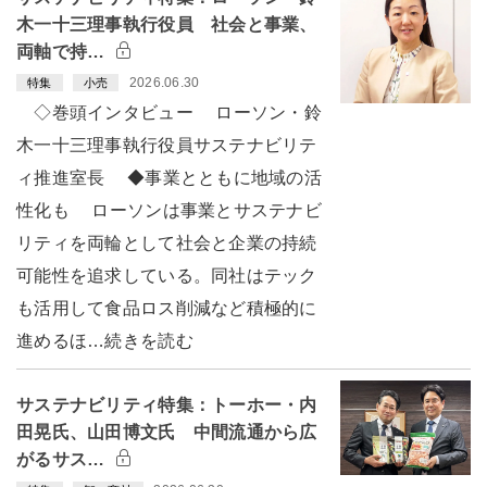
木一十三理事執行役員 社会と事業、
両軸で持…
2026.06.30
特集
小売
◇巻頭インタビュー ローソン・鈴
木一十三理事執行役員サステナビリテ
ィ推進室長 ◆事業とともに地域の活
性化も ローソンは事業とサステナビ
リティを両輪として社会と企業の持続
可能性を追求している。同社はテック
も活用して食品ロス削減など積極的に
進めるほ…続きを読む
サステナビリティ特集：トーホー・内
田晃氏、山田博文氏 中間流通から広
がるサス…