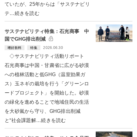
ていたが、25年からは「サステナビリ
テ…続きを読む
サステナビリティ特集：石光商事 中
国でGHG排出削減
2026.06.30
嗜好飲料
特集
◇サステナビリティ活動リポート
石光商事は中国・甘粛省に広がる砂漠
への植林活動と低GHG（温室効果ガ
ス）玉ネギの栽培を行う「グリーンロ
ードプロジェクト」を開始した。砂漠
の緑化を進めることで地域住民の生活
を大砂嵐から守り、GHG排出削減
と“社会課題解…続きを読む