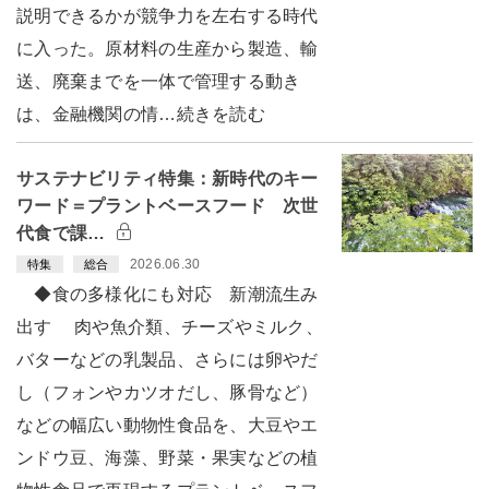
説明できるかが競争力を左右する時代
に入った。原材料の生産から製造、輸
送、廃棄までを一体で管理する動き
は、金融機関の情…続きを読む
サステナビリティ特集：新時代のキー
ワード＝プラントベースフード 次世
代食で課…
2026.06.30
特集
総合
◆食の多様化にも対応 新潮流生み
出す 肉や魚介類、チーズやミルク、
バターなどの乳製品、さらには卵やだ
し（フォンやカツオだし、豚骨など）
などの幅広い動物性食品を、大豆やエ
ンドウ豆、海藻、野菜・果実などの植