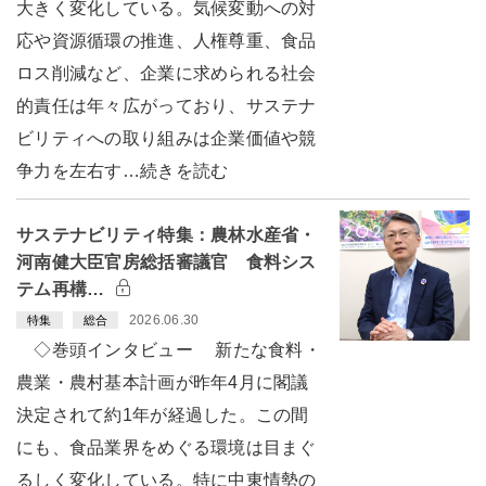
大きく変化している。気候変動への対
応や資源循環の推進、人権尊重、食品
ロス削減など、企業に求められる社会
的責任は年々広がっており、サステナ
ビリティへの取り組みは企業価値や競
争力を左右す…続きを読む
サステナビリティ特集：農林水産省・
河南健大臣官房総括審議官 食料シス
テム再構…
2026.06.30
特集
総合
◇巻頭インタビュー 新たな食料・
農業・農村基本計画が昨年4月に閣議
決定されて約1年が経過した。この間
にも、食品業界をめぐる環境は目まぐ
るしく変化している。特に中東情勢の