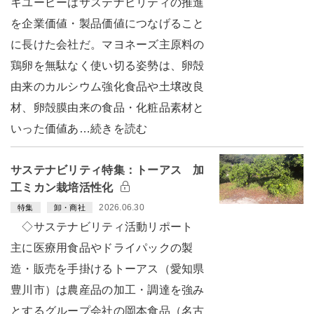
キユーピーはサステナビリティの推進
を企業価値・製品価値につなげること
に長けた会社だ。マヨネーズ主原料の
鶏卵を無駄なく使い切る姿勢は、卵殻
由来のカルシウム強化食品や土壌改良
材、卵殻膜由来の食品・化粧品素材と
いった価値あ…続きを読む
サステナビリティ特集：トーアス 加
工ミカン栽培活性化
2026.06.30
特集
卸・商社
◇サステナビリティ活動リポート
主に医療用食品やドライパックの製
造・販売を手掛けるトーアス（愛知県
豊川市）は農産品の加工・調達を強み
とするグループ会社の岡本食品（名古