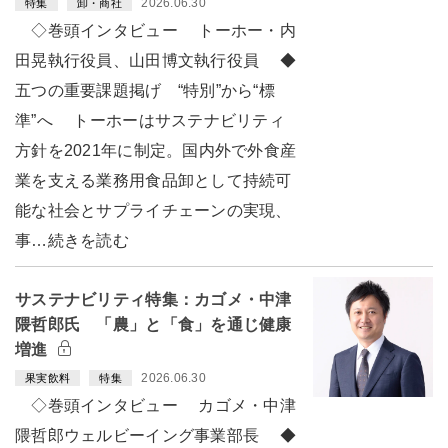
2026.06.30
特集
卸・商社
◇巻頭インタビュー トーホー・内
田晃執行役員、山田博文執行役員 ◆
五つの重要課題掲げ “特別”から“標
準”へ トーホーはサステナビリティ
方針を2021年に制定。国内外で外食産
業を支える業務用食品卸として持続可
能な社会とサプライチェーンの実現、
事…続きを読む
サステナビリティ特集：カゴメ・中津
隈哲郎氏 「農」と「食」を通じ健康
増進
2026.06.30
果実飲料
特集
◇巻頭インタビュー カゴメ・中津
隈哲郎ウェルビーイング事業部長 ◆