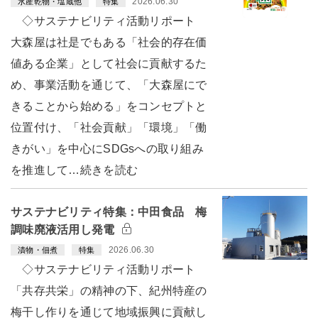
2026.06.30
水産乾物・塩蔵他
特集
◇サステナビリティ活動リポート
大森屋は社是でもある「社会的存在価
値ある企業」として社会に貢献するた
め、事業活動を通じて、「大森屋にで
きることから始める」をコンセプトと
位置付け、「社会貢献」「環境」「働
きがい」を中心にSDGsへの取り組み
を推進して…続きを読む
サステナビリティ特集：中田食品 梅
調味廃液活用し発電
2026.06.30
漬物・佃煮
特集
◇サステナビリティ活動リポート
「共存共栄」の精神の下、紀州特産の
梅干し作りを通じて地域振興に貢献し